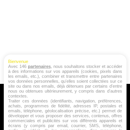
Bienvenue
Avec 146
partenaires
, nous souhaitons stocker et accéder
à des informations sur vos appareils (cookies, pixels dans
les emails, etc.), combiner et transmettre entre partenaires
vos données personnelles, qu'elles soient collectées sur ce
site ou dans nos emails, déjà détenues par certains d'entre
nous ou obtenues ultérieurement, y compris dans d'autres
A PROPOS
contextes.
Traiter ces données (identifiants, navigation, préférences,
Qui sommes nous ?
achats, programmes de fidélité, adresses IP, postales et
emails, téléphone, géolocalisation précise, etc.) permet de
Mentions Légales
développer et vous proposer des services, contenus, offres
Publicité
commerciales et publicités sur vos différents appareils et
écrans (y compris par email, courrier, SMS, téléphone,
Politique de Cookies