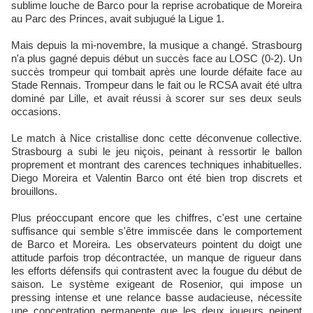
sublime louche de Barco pour la reprise acrobatique de Moreira
au Parc des Princes, avait subjugué la Ligue 1.
Mais depuis la mi-novembre, la musique a changé. Strasbourg
n'a plus gagné depuis début un succès face au LOSC (0-2). Un
succès trompeur qui tombait après une lourde défaite face au
Stade Rennais. Trompeur dans le fait ou le RCSA avait été ultra
dominé par Lille, et avait réussi à scorer sur ses deux seuls
occasions.
Le match à Nice cristallise donc cette déconvenue collective.
Strasbourg a subi le jeu niçois, peinant à ressortir le ballon
proprement et montrant des carences techniques inhabituelles.
Diego Moreira et Valentin Barco ont été bien trop discrets et
brouillons.
Plus préoccupant encore que les chiffres, c'est une certaine
suffisance qui semble s'être immiscée dans le comportement
de Barco et Moreira. Les observateurs pointent du doigt une
attitude parfois trop décontractée, un manque de rigueur dans
les efforts défensifs qui contrastent avec la fougue du début de
saison. Le système exigeant de Rosenior, qui impose un
pressing intense et une relance basse audacieuse, nécessite
une concentration permanente que les deux joueurs peinent