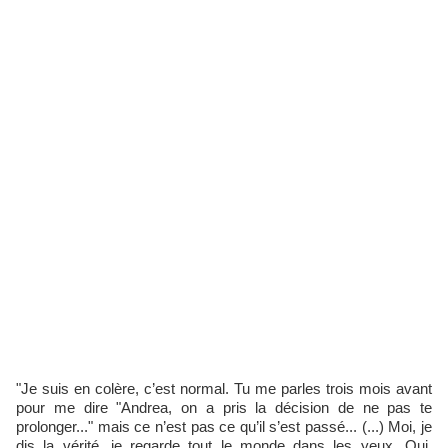
"Je suis en colère, c’est normal. Tu me parles trois mois avant
pour me dire "Andrea, on a pris la décision de ne pas te
prolonger..." mais ce n’est pas ce qu’il s’est passé... (...) Moi, je
dis la vérité, je regarde tout le monde dans les yeux. Oui,