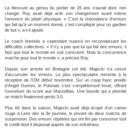
La blessure au genou du portier de 26 ans n'aurait donc rien
changé. Roy avait déjà acté son changement avant même
l'annonce du pépin physique. « C'est la redondance d'erreurs
qui fait qu'à un moment donné, c'est compliqué pour un gardien
de but », a-t-il ajouté.​
Le coach brestois a cependant nuancé en reconnaissant les
difficultés collectives. « Il n'y a pas que lui qui fait des erreurs, il
faut que tout le monde en soit conscient. Mais la concurrence
marche pour tout le monde », a précisé Roy.​
Depuis son arrivée en Bretagne cet été, Majecki n'a cessé
d'accumuler les erreurs. La plus spectaculaire remonte à la
réception de l'OM début novembre. Sur un coup franc anodin
d'Angel Gomes, le Polonais s'est complètement troué, offrant
l'ouverture du score aux Marseillais. Une bourde qui a plombé
un match finalement perdu 3-0.​
Plus tôt dans la saison, Majecki avait déjà écopé d'un carton
rouge à Lens dès la 3e journée, le privant de deux matchs de
suspension. Des erreurs répétées qui ont fini par consumer tout
le crédit dont il disposait auprès de son entraîneur.​