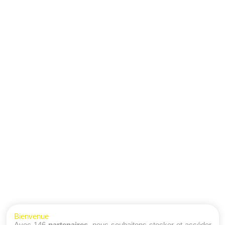
Bienvenue
Avec 146
partenaires
, nous souhaitons stocker et accéder