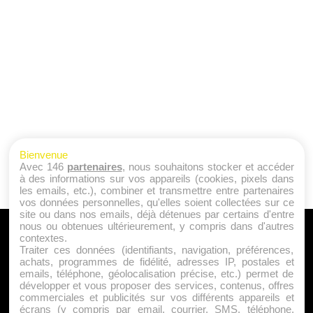
Bienvenue
Avec 146
partenaires
, nous souhaitons stocker et accéder
à des informations sur vos appareils (cookies, pixels dans
les emails, etc.), combiner et transmettre entre partenaires
vos données personnelles, qu'elles soient collectées sur ce
site ou dans nos emails, déjà détenues par certains d'entre
nous ou obtenues ultérieurement, y compris dans d'autres
A PROPOS
contextes.
Traiter ces données (identifiants, navigation, préférences,
Qui sommes nous ?
achats, programmes de fidélité, adresses IP, postales et
emails, téléphone, géolocalisation précise, etc.) permet de
Mentions Légales
développer et vous proposer des services, contenus, offres
Publicité
commerciales et publicités sur vos différents appareils et
écrans (y compris par email, courrier, SMS, téléphone,
Politique de Cookies