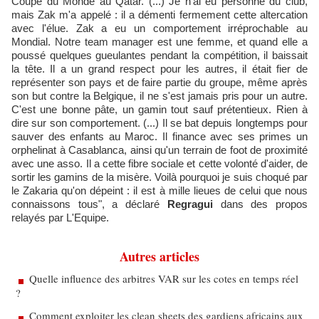
Coupe du Monde au Qatar. (...) Je n'ai eu personne du club,
mais Zak m'a appelé : il a démenti fermement cette altercation
avec l'élue. Zak a eu un comportement irréprochable au
Mondial. Notre team manager est une femme, et quand elle a
poussé quelques gueulantes pendant la compétition, il baissait
la tête. Il a un grand respect pour les autres, il était fier de
représenter son pays et de faire partie du groupe, même après
son but contre la Belgique, il ne s'est jamais pris pour un autre.
C'est une bonne pâte, un gamin tout sauf prétentieux. Rien à
dire sur son comportement. (...) Il se bat depuis longtemps pour
sauver des enfants au Maroc. Il finance avec ses primes un
orphelinat à Casablanca, ainsi qu'un terrain de foot de proximité
avec une asso. Il a cette fibre sociale et cette volonté d'aider, de
sortir les gamins de la misère. Voilà pourquoi je suis choqué par
le Zakaria qu'on dépeint : il est à mille lieues de celui que nous
connaissons tous", a déclaré
Regragui
dans des propos
relayés par L'Equipe.
Autres articles
Quelle influence des arbitres VAR sur les cotes en temps réel
?
Comment exploiter les clean sheets des gardiens africains aux