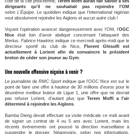
côté de la cité phocéenne,
Terem Moffi aurait fait savoir à ses
dirigeants qu'il ne souhaitait pas rejoindre l'OM
selon
L'Équipe
. Le quotidien indique que l'international nigérian
veut absolument rejoindre les Aiglons et aucun autre club !
Voyant l'opération avancer dangereusement avec l'OM, l'
OGC
Nice
était loin d'avoir abdiqué concernant l'attaquant des
Merlus.
Fabrice Hawkins
indique ce mercredi après-midi que le
directeur sportif du club de Nice,
Florent Ghisolfi est
actuellement à Lorient afin de convaincre le président
breton de céder son joueur au Gym
.
Une nouvelle offensive niçoise à venir ?
Le journaliste de
RMC Sport
indique que l'OGC Nice est sur le
point de faire une offre à hauteur de 30 millions d'euros pour le
deuxième meilleur buteur de Ligue 1, une offre que ne devrait
pas refuser Lorient, d'autant plus que
Terem Moffi a l'air
déterminé à rejoindre les Aiglons
.
Bamba Dieng devait effectuer sa visite médicale ce midi avant
de signer un contrat de 4 ou 5 ans avec Lorient, mais les
récents événements ont poussé la direction marseillaise à
suspendre le dossier. Néanmoins, selon nos informations,