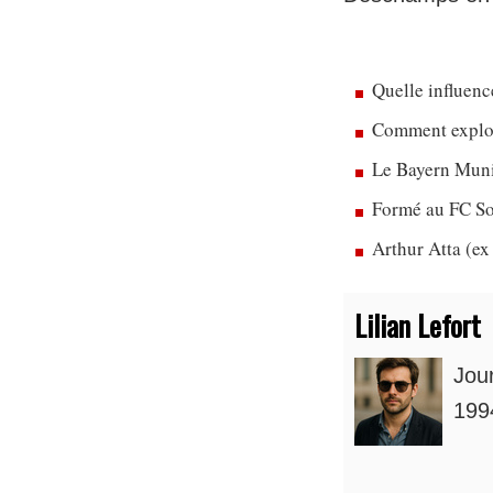
Quelle influenc
Comment exploit
Le Bayern Munic
Formé au FC So
Arthur Atta (ex
Lilian Lefort
Jou
1994