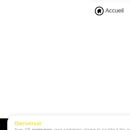
Accueil
Bienvenue
Avec 146
partenaires
, nous souhaitons stocker et accéder à des inf