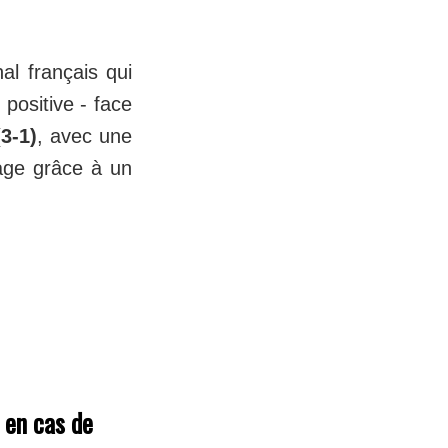
al français qui
positive - face
3-1)
, avec une
age grâce à un
 en cas de