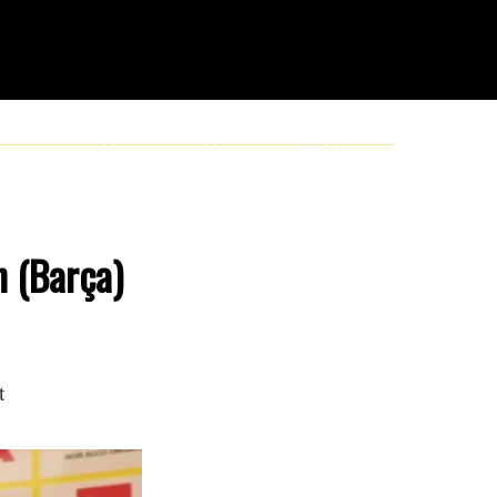
n (Barça)
t