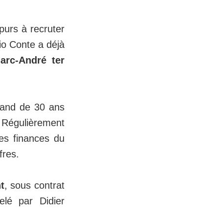
purs à recruter
io Conte a déjà
arc-André ter
emand de 30 ans
 Régulièrement
les finances du
fres.
t
, sous contrat
lé par Didier