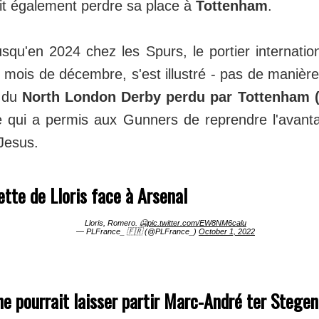
ait également perdre sa place à
Tottenham
.
squ'en 2024 chez les Spurs, le portier internation
mois de décembre, s'est illustré - pas de manière 
 du
North London Derby perdu par Tottenham (
e qui a permis aux Gunners de reprendre l'avant
 Jesus.
lette de Lloris face à Arsenal
Lloris, Romero. 🥶
pic.twitter.com/EW8NM6calu
— PLFrance_ 🇫🇷 (@PLFrance_)
October 1, 2022
e pourrait laisser partir Marc-André ter Stegen