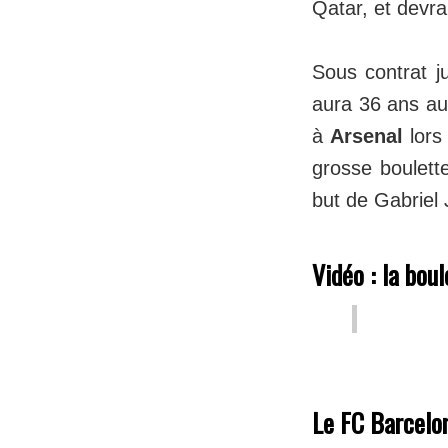
Qatar, et devr
Sous contrat ju
aura 36 ans au 
à
Arsenal
lors
grosse boulett
but de Gabriel
Vidéo : la bou
Le FC Barcelon