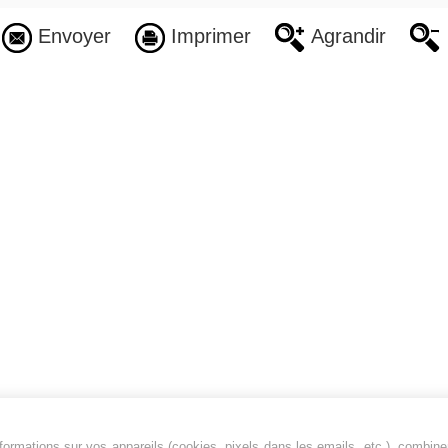
Envoyer
Imprimer
Agrandir
ormations sur vos appareils (cookies, pixels dans les emails, etc.), combine