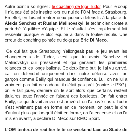
Autre point à souligner :
le coaching de Igor Tudor
. Pour le coup
il n'a pas été très inspiré lors du nul de l'OM face à Strasbourg.
En effet, en faisant rentrer deux joueurs défensifs à la place de
Alexis Sanchez et Ruslan Malinovskyi
, le technicien croate a
perturbé l'équilibre d'équipe. Et le résultat s'est rapidement fait
ressentir puisque le bloc équipe a dans la foulée reculé. Une
erreur de coaching pointée du doigt par
Eric Di Meco
.
"Ce qui fait que Strasbourg n'allongeait pas le jeu avant les
changements de Tudor, c'est que tu avais Sanchez et
Malinovskyi qui pressaient et qui gênaient les premières
relances et les longs ballons. Ce deuxième but, je l'ai vu arrivé,
car on défendait uniquement dans notre défense avec un
garçon comme Bailly qui manque de confiance. Lui, on ne lui a
vraiment pas fait de cadeau, il n'était pas prêt (contre le PSG),
on le fait jouer, derrière on le sort alors que certains restent
titulaires toute l'année en faisant des boulettes. On fait entrer
Bailly, ce qui devait arriver est arrivé et on l'a payé cash. Tudor
n'est vraiment pas en forme en ce moment, on peut le dire
d'autant plus que lorsqu'il était en forme, on l'a encensé et on l'a
mis en avant", a déclaré Di Meco sur RMC Sport.
L'OM tentera de rectifier le tir ce weekend face au Stade de