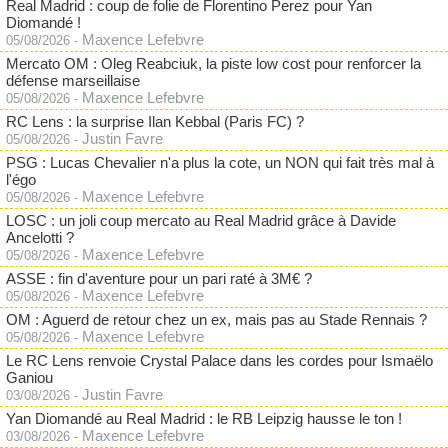
Real Madrid : coup de folie de Florentino Perez pour Yan
Diomandé !
Maxence Lefebvre
05/08/2026
-
Mercato OM : Oleg Reabciuk, la piste low cost pour renforcer la
défense marseillaise
Maxence Lefebvre
05/08/2026
-
RC Lens : la surprise Ilan Kebbal (Paris FC) ?
Justin Favre
05/08/2026
-
PSG : Lucas Chevalier n'a plus la cote, un NON qui fait très mal à
l'égo
Maxence Lefebvre
05/08/2026
-
LOSC : un joli coup mercato au Real Madrid grâce à Davide
Ancelotti ?
Maxence Lefebvre
05/08/2026
-
ASSE : fin d'aventure pour un pari raté à 3M€ ?
Maxence Lefebvre
05/08/2026
-
OM : Aguerd de retour chez un ex, mais pas au Stade Rennais ?
Maxence Lefebvre
05/08/2026
-
Le RC Lens renvoie Crystal Palace dans les cordes pour Ismaëlo
Ganiou
Justin Favre
03/08/2026
-
Yan Diomandé au Real Madrid : le RB Leipzig hausse le ton !
Maxence Lefebvre
03/08/2026
-