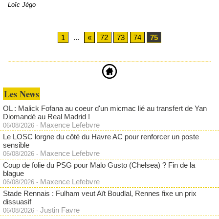
Loïc Jégo
1
...
«
72
73
74
75
Les News
OL : Malick Fofana au coeur d'un micmac lié au transfert de Yan
Diomandé au Real Madrid !
Maxence Lefebvre
06/08/2026
-
Le LOSC lorgne du côté du Havre AC pour renforcer un poste
sensible
Maxence Lefebvre
06/08/2026
-
Coup de folie du PSG pour Malo Gusto (Chelsea) ? Fin de la
blague
Maxence Lefebvre
06/08/2026
-
Stade Rennais : Fulham veut Aït Boudlal, Rennes fixe un prix
dissuasif
Justin Favre
06/08/2026
-