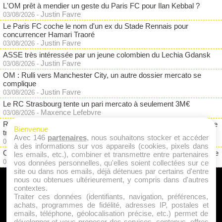
L'OM prêt à mendier un geste du Paris FC pour Ilan Kebbal ?
Justin Favre
03/08/2026
-
Le Paris FC coche le nom d'un ex du Stade Rennais pour
concurrencer Hamari Traoré
Justin Favre
03/08/2026
-
ASSE très intéressée par un jeune colombien du Lechia Gdansk
Justin Favre
03/08/2026
-
OM : Rulli vers Manchester City, un autre dossier mercato se
complique
Justin Favre
03/08/2026
-
Le RC Strasbourg tente un pari mercato à seulement 3M€
Maxence Lefebvre
03/08/2026
-
RC Lens : jurisprudence Eintracht Francfort, Dino Toppmöller reste
Bienvenue
très prudent
Avec 146
partenaires
, nous souhaitons stocker et accéder
Justin Favre
03/08/2026
-
à des informations sur vos appareils (cookies, pixels dans
OM : Dupraz pointe du doigt un gros paradoxe financier à Marseille
les emails, etc.), combiner et transmettre entre partenaires
Justin Favre
02/08/2026
-
vos données personnelles, qu'elles soient collectées sur ce
site ou dans nos emails, déjà détenues par certains d'entre
nous ou obtenues ultérieurement, y compris dans d'autres
A PROPOS
contextes.
Traiter ces données (identifiants, navigation, préférences,
Qui sommes nous ?
achats, programmes de fidélité, adresses IP, postales et
emails, téléphone, géolocalisation précise, etc.) permet de
Mentions Légales
développer et vous proposer des services, contenus, offres