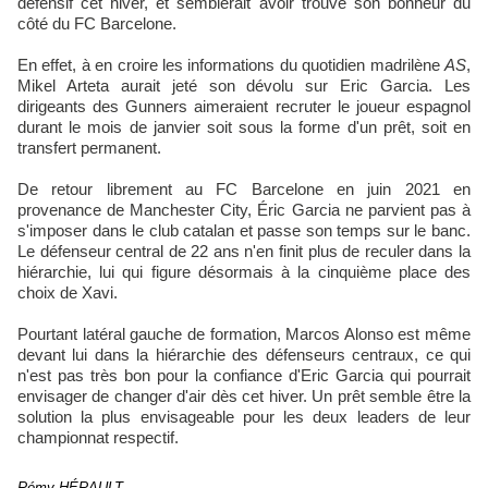
défensif cet hiver, et semblerait avoir trouvé son bonheur du
côté du FC Barcelone.
En effet, à en croire les informations du quotidien madrilène
AS
,
Mikel Arteta aurait jeté son dévolu sur Eric Garcia. Les
dirigeants des Gunners aimeraient recruter le joueur espagnol
durant le mois de janvier soit sous la forme d'un prêt, soit en
transfert permanent.
De retour librement au FC Barcelone en juin 2021 en
provenance de Manchester City, Éric Garcia ne parvient pas à
s'imposer dans le club catalan et passe son temps sur le banc.
Le défenseur central de 22 ans n'en finit plus de reculer dans la
hiérarchie, lui qui figure désormais à la cinquième place des
choix de Xavi.
Pourtant latéral gauche de formation, Marcos Alonso est même
devant lui dans la hiérarchie des défenseurs centraux, ce qui
n'est pas très bon pour la confiance d'Eric Garcia qui pourrait
envisager de changer d'air dès cet hiver. Un prêt semble être la
solution la plus envisageable pour les deux leaders de leur
championnat respectif.
Rémy HÉRAULT