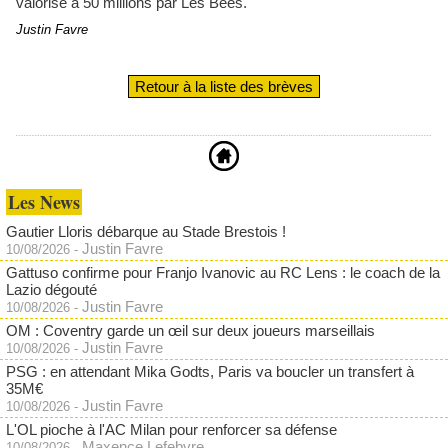
valorisé à 50 millions par Les Bees.
Justin Favre
Retour à la liste des brèves
Les News
Gautier Lloris débarque au Stade Brestois !
Justin Favre
10/08/2026
-
Gattuso confirme pour Franjo Ivanovic au RC Lens : le coach de la
Lazio dégouté
Justin Favre
10/08/2026
-
OM : Coventry garde un œil sur deux joueurs marseillais
Justin Favre
10/08/2026
-
PSG : en attendant Mika Godts, Paris va boucler un transfert à
35M€
Justin Favre
10/08/2026
-
L'OL pioche à l'AC Milan pour renforcer sa défense
Maxence Lefebvre
10/08/2026
-