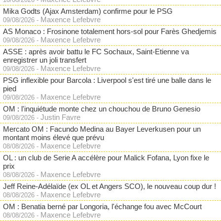
Mika Godts (Ajax Amsterdam) confirme pour le PSG
Maxence Lefebvre
09/08/2026
-
AS Monaco : Frosinone totalement hors-sol pour Farès Ghedjemis
Maxence Lefebvre
09/08/2026
-
ASSE : après avoir battu le FC Sochaux, Saint-Etienne va
enregistrer un joli transfert
Maxence Lefebvre
09/08/2026
-
PSG inflexible pour Barcola : Liverpool s'est tiré une balle dans le
pied
Maxence Lefebvre
09/08/2026
-
OM : l'inquiétude monte chez un chouchou de Bruno Genesio
Justin Favre
09/08/2026
-
Mercato OM : Facundo Medina au Bayer Leverkusen pour un
montant moins élevé que prévu
Maxence Lefebvre
08/08/2026
-
OL : un club de Serie A accélère pour Malick Fofana, Lyon fixe le
prix
Maxence Lefebvre
08/08/2026
-
Jeff Reine-Adélaïde (ex OL et Angers SCO), le nouveau coup dur !
Maxence Lefebvre
08/08/2026
-
OM : Benatia berné par Longoria, l'échange fou avec McCourt
Maxence Lefebvre
08/08/2026
-