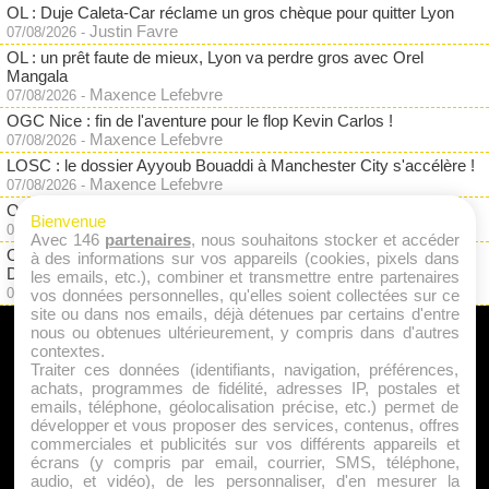
OL : Duje Caleta-Car réclame un gros chèque pour quitter Lyon
Justin Favre
07/08/2026
-
OL : un prêt faute de mieux, Lyon va perdre gros avec Orel
Mangala
Maxence Lefebvre
07/08/2026
-
OGC Nice : fin de l'aventure pour le flop Kevin Carlos !
Maxence Lefebvre
07/08/2026
-
LOSC : le dossier Ayyoub Bouaddi à Manchester City s'accélère !
Maxence Lefebvre
07/08/2026
-
OM : Pierre-Emile Hojbjerg finalement bradé ? Besiktas à l'affût
Bienvenue
Maxence Lefebvre
07/08/2026
-
Avec 146
partenaires
, nous souhaitons stocker et accéder
OL : Malick Fofana au coeur d'un micmac lié au transfert de Yan
à des informations sur vos appareils (cookies, pixels dans
Diomandé au Real Madrid !
les emails, etc.), combiner et transmettre entre partenaires
Maxence Lefebvre
06/08/2026
-
vos données personnelles, qu'elles soient collectées sur ce
site ou dans nos emails, déjà détenues par certains d'entre
nous ou obtenues ultérieurement, y compris dans d'autres
A PROPOS
contextes.
Traiter ces données (identifiants, navigation, préférences,
Qui sommes nous ?
achats, programmes de fidélité, adresses IP, postales et
emails, téléphone, géolocalisation précise, etc.) permet de
Mentions Légales
développer et vous proposer des services, contenus, offres
Publicité
commerciales et publicités sur vos différents appareils et
écrans (y compris par email, courrier, SMS, téléphone,
Politique de Cookies
audio, et vidéo), de les personnaliser, d'en mesurer la