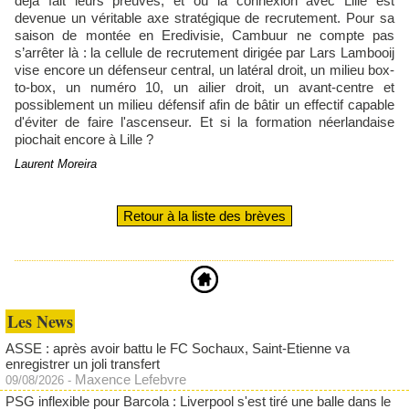
déjà fait leurs preuves, et où la connexion avec Lille est
devenue un véritable axe stratégique de recrutement. Pour sa
saison de montée en Eredivisie, Cambuur ne compte pas
s’arrêter là : la cellule de recrutement dirigée par Lars Lambooij
vise encore un défenseur central, un latéral droit, un milieu box-
to-box, un numéro 10, un ailier droit, un avant-centre et
possiblement un milieu défensif afin de bâtir un effectif capable
d'éviter de faire l'ascenseur. Et si la formation néerlandaise
piochait encore à Lille ?
Laurent Moreira
Retour à la liste des brèves
Les News
ASSE : après avoir battu le FC Sochaux, Saint-Etienne va
enregistrer un joli transfert
Maxence Lefebvre
09/08/2026
-
PSG inflexible pour Barcola : Liverpool s'est tiré une balle dans le