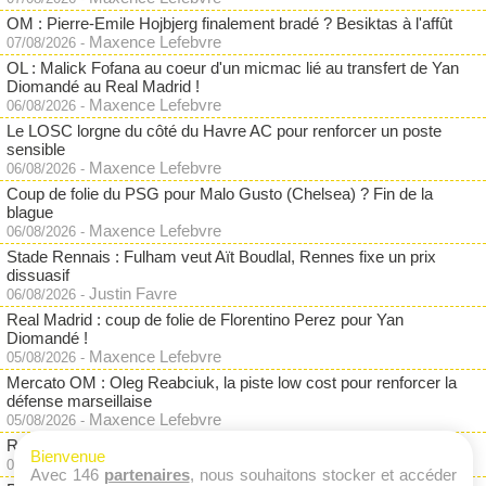
OM : Pierre-Emile Hojbjerg finalement bradé ? Besiktas à l'affût
Maxence Lefebvre
07/08/2026
-
OL : Malick Fofana au coeur d'un micmac lié au transfert de Yan
Diomandé au Real Madrid !
Maxence Lefebvre
06/08/2026
-
Le LOSC lorgne du côté du Havre AC pour renforcer un poste
sensible
Maxence Lefebvre
06/08/2026
-
Coup de folie du PSG pour Malo Gusto (Chelsea) ? Fin de la
blague
Maxence Lefebvre
06/08/2026
-
Stade Rennais : Fulham veut Aït Boudlal, Rennes fixe un prix
dissuasif
Justin Favre
06/08/2026
-
Real Madrid : coup de folie de Florentino Perez pour Yan
Diomandé !
Maxence Lefebvre
05/08/2026
-
Mercato OM : Oleg Reabciuk, la piste low cost pour renforcer la
défense marseillaise
Maxence Lefebvre
05/08/2026
-
RC Lens : la surprise Ilan Kebbal (Paris FC) ?
Bienvenue
Justin Favre
05/08/2026
-
Avec 146
partenaires
, nous souhaitons stocker et accéder