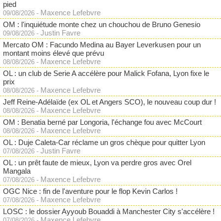
pied
Maxence Lefebvre
09/08/2026
-
OM : l'inquiétude monte chez un chouchou de Bruno Genesio
Justin Favre
09/08/2026
-
Mercato OM : Facundo Medina au Bayer Leverkusen pour un
montant moins élevé que prévu
Maxence Lefebvre
08/08/2026
-
OL : un club de Serie A accélère pour Malick Fofana, Lyon fixe le
prix
Maxence Lefebvre
08/08/2026
-
Jeff Reine-Adélaïde (ex OL et Angers SCO), le nouveau coup dur !
Maxence Lefebvre
08/08/2026
-
OM : Benatia berné par Longoria, l'échange fou avec McCourt
Maxence Lefebvre
08/08/2026
-
OL : Duje Caleta-Car réclame un gros chèque pour quitter Lyon
Justin Favre
07/08/2026
-
OL : un prêt faute de mieux, Lyon va perdre gros avec Orel
Mangala
Maxence Lefebvre
07/08/2026
-
OGC Nice : fin de l'aventure pour le flop Kevin Carlos !
Maxence Lefebvre
07/08/2026
-
LOSC : le dossier Ayyoub Bouaddi à Manchester City s'accélère !
Maxence Lefebvre
07/08/2026
-