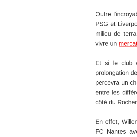
Outre l'incroy
PSG et Liverpo
milieu de terr
vivre un
merca
Et si le club
prolongation d
percevra un ch
entre les diff
côté du Rocher 
En effet, Will
FC Nantes ave