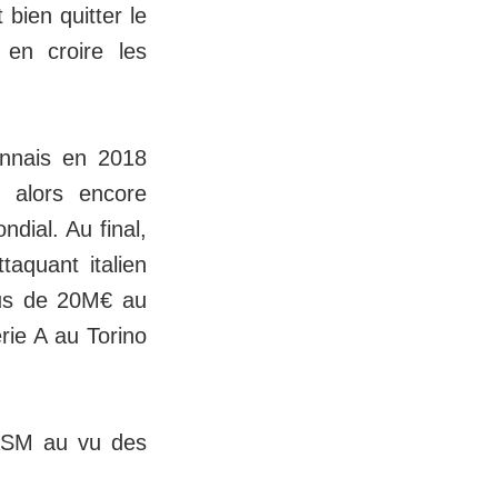
 bien quitter le
en croire les
onnais en 2018
 alors encore
dial. Au final,
ttaquant italien
plus de 20M€ au
rie A au Torino
'ASM au vu des