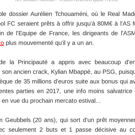
able dossier Aurélien Tchouaméni, où le Real Madr
ol FC seraient prêts à offrir jusqu'à 80M€ à l'AS
ain de l'Equipe de France, les dirigeants de l'AS
to
plus mouvementé qu'il y a un an.
 de la Principauté a appris avec beaucoup d'e
e son ancien crack, Kylian Mbappé, au PSG, puis
èque de 35 millions d'euros suite aux bonus qui a
érentes parties en 2017, une info moins salvatric
en vue du prochain mercato estival...
em Geubbels (20 ans), qui sort d'un prêt moyenn
c seulement 2 buts et 1 passe décisive au c