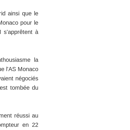
id ainsi que le
 Monaco pour le
M s'apprêtent à
nthousiasme la
que l'AS Monaco
vaient négociés
e est tombée du
ement réussi au
ompteur en 22