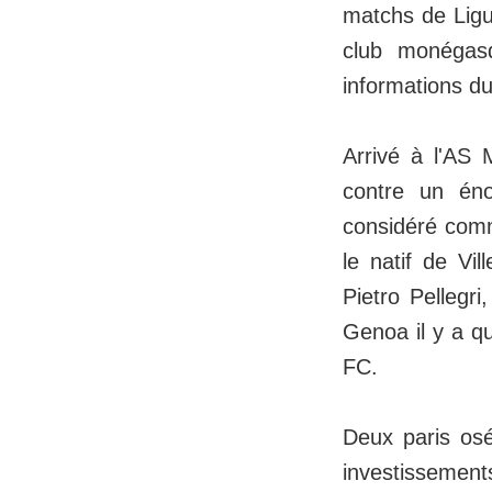
matchs de Ligue
club monégasq
informations du
Arrivé à l'AS
contre un én
considéré comme
le natif de Vil
Pietro Pellegri
Genoa il y a qu
FC.
Deux paris os
investissements