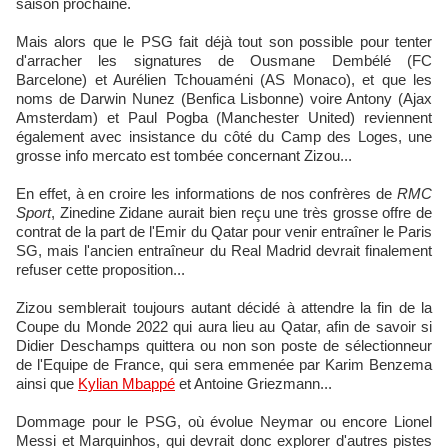
saison prochaine.
Mais alors que le PSG fait déjà tout son possible pour tenter
d'arracher les signatures de Ousmane Dembélé (FC
Barcelone) et Aurélien Tchouaméni (AS Monaco), et que les
noms de Darwin Nunez (Benfica Lisbonne) voire Antony (Ajax
Amsterdam) et Paul Pogba (Manchester United) reviennent
également avec insistance du côté du Camp des Loges, une
grosse info mercato est tombée concernant Zizou...
En effet, à en croire les informations de nos confrères de
RMC
Sport
, Zinedine Zidane aurait bien reçu une très grosse offre de
contrat de la part de l'Emir du Qatar pour venir entraîner le Paris
SG, mais l'ancien entraîneur du Real Madrid devrait finalement
refuser cette proposition...
Zizou semblerait toujours autant décidé à attendre la fin de la
Coupe du Monde 2022 qui aura lieu au Qatar, afin de savoir si
Didier Deschamps quittera ou non son poste de sélectionneur
de l'Equipe de France, qui sera emmenée par Karim Benzema
ainsi que
Kylian Mbappé
et Antoine Griezmann...
Dommage pour le PSG, où évolue Neymar ou encore Lionel
Messi et Marquinhos, qui devrait donc explorer d'autres pistes