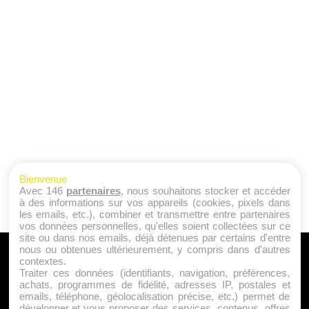
Bienvenue
Avec 146
partenaires
, nous souhaitons stocker et accéder
à des informations sur vos appareils (cookies, pixels dans
les emails, etc.), combiner et transmettre entre partenaires
vos données personnelles, qu'elles soient collectées sur ce
site ou dans nos emails, déjà détenues par certains d'entre
nous ou obtenues ultérieurement, y compris dans d'autres
A PROPOS
contextes.
Traiter ces données (identifiants, navigation, préférences,
Qui sommes nous ?
achats, programmes de fidélité, adresses IP, postales et
emails, téléphone, géolocalisation précise, etc.) permet de
Mentions Légales
développer et vous proposer des services, contenus, offres