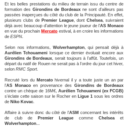
Et les belles prestations du milieu de terrain issu du centre de
formation des
Girondins de Bordeaux
ne sont d'ailleurs pas
passées inaperçues du côté du club de la Principauté. En effet,
plusieurs clubs de
Premier League
, dont
Chelsea
, suivraient
déjà avec beaucoup d'attention le jeune joueur de l'
AS Monaco
en vue du prochain
Mercato
estival, à en croire les informations
de
ESPN
.
Selon nos informations,
Wolverhampton
, qui pensait déjà à
Aurélien Tchouameni
lorsque ce dernier évoluait encore aux
Girondins de Bordeaux
, serait toujours à l'affût. Toutefois, un
départ du natif de Rouen ne serait pas à l'ordre du jour cet hiver,
selon
RMC Sport
.
Recruté lors du
Mercato
hivernal il y a toute juste un an par
l'
AS Monaco
en provenance des
Girondins de Bordeaux
contre un chèque de 16M€,
Aurélien Tchouameni (ex FCGB)
s'éclate cette saison sur le Rocher en
Ligue 1
sous les ordres
de
Niko Kovac
.
Affaire à suivre donc du côté de l'
ASM
concernant les intérêts
de club de
Premier League
comme
Chelsea
et
Wolverhampton
...