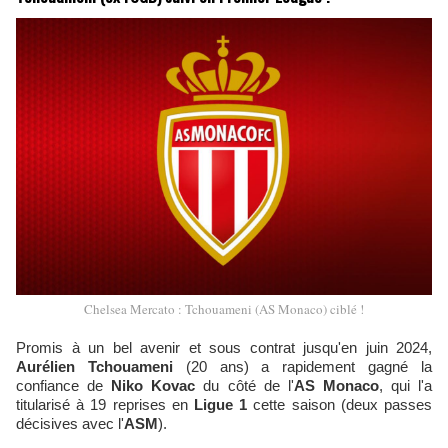
Chelsea Mercato : Tchouameni (AS Monaco) ciblé !
Promis à un bel avenir et sous contrat jusqu'en juin 2024,
Aurélien Tchouameni
(20 ans) a rapidement gagné la
confiance de
Niko Kovac
du côté de l'
AS Monaco
, qui l'a
titularisé à 19 reprises en
Ligue 1
cette saison (deux passes
décisives avec l'
ASM
).