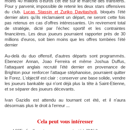
moins 40 millions d'euros cet été sur le marché des transferts.
Pour y parvenir, impossible de retenir les deux stars offensives
du club.
Lucas Stassin et Zuriko Davitashvili
, bloqués l'été
dernier alors qu'ils réclamaient un départ, ne seront cette fois
pas retenus en cas d'offres intéressantes. Un revirement total
de stratégie, dicté par l'échec sportif et les contraintes
financières. Les deux joueurs pourraient rapporter près de 30
millions d'euros, soit bien moins que les offres tombées l'été
dernier
Au-delà du duo offensif, d'autres départs sont programmés.
Ebenezer Annan, Joao Ferreira et même Joshua Duffus,
l'attaquant anglais recruté l'été dernier en provenance de
Brighton pour renforcer l'attaque stéphanoise, pourraient quitter
le Forez. L'objectif est clair : conserver une base solide, vendre
les joueurs bankable qui n'ont déjà plus la tête à Saint-Etienne,
et se séparer des joueurs décevants.
Ivan Gazidis est attendu au tournant cet été, et il n'aura
désormais plus le droit à l'erreur ...
Cela peut vous intéresser