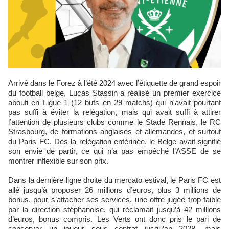
Arrivé dans le Forez à l’été 2024 avec l’étiquette de grand espoir
du football belge, Lucas Stassin a réalisé un premier exercice
abouti en Ligue 1 (12 buts en 29 matchs) qui n'avait pourtant
pas suffi à éviter la relégation, mais qui avait suffi à attirer
l’attention de plusieurs clubs comme le Stade Rennais, le RC
Strasbourg, de formations anglaises et allemandes, et surtout
du Paris FC. Dès la relégation entérinée, le Belge avait signifié
son envie de partir, ce qui n’a pas empêché l’ASSE de se
montrer inflexible sur son prix.
Dans la dernière ligne droite du mercato estival, le Paris FC est
allé jusqu’à proposer 26 millions d’euros, plus 3 millions de
bonus, pour s’attacher ses services, une offre jugée trop faible
par la direction stéphanoise, qui réclamait jusqu’à 42 millions
d’euros, bonus compris. Les Verts ont donc pris le pari de
conserver un joueur sous contrat jusqu’en 2028, mais