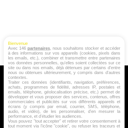
Bienvenue
Avec 146
partenaires
, nous souhaitons stocker et accéder
à des informations sur vos appareils (cookies, pixels dans
les emails, etc.), combiner et transmettre entre partenaires
vos données personnelles, qu'elles soient collectées sur ce
site ou dans nos emails, déjà détenues par certains d'entre
nous ou obtenues ultérieurement, y compris dans d'autres
A PROPOS
contextes.
Traiter ces données (identifiants, navigation, préférences,
Qui sommes nous ?
achats, programmes de fidélité, adresses IP, postales et
emails, téléphone, géolocalisation précise, etc.) permet de
Mentions Légales
développer et vous proposer des services, contenus, offres
Publicité
commerciales et publicités sur vos différents appareils et
écrans (y compris par email, courrier, SMS, téléphone,
Politique de Cookies
audio, et vidéo), de les personnaliser, d'en mesurer la
Contact
performance, et d'étudier les audiences.
Vous pouvez "tout accepter" et retirer votre consentement à
tout moment via l'icône "cookie", ou refuser les traceurs et