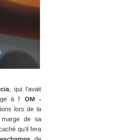
cia
, qui l'avait
age à l'
OM -
ions lors de la
marge de sa
aché qu'il fera
Deschamps
de