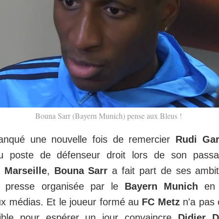
Bouna Sarr (Bayern Munich) pense aux Bleus !
manqué une nouvelle fois de remercier
Rudi Gar
au poste de défenseur droit lors de son pass
 Marseille
,
Bouna Sarr
a fait part de ses ambit
e presse organisée par le
Bayern Munich
en 
ux médias. Et le joueur formé au
FC Metz
n'a pas c
ible pour espérer un jour convaincre
Didier 