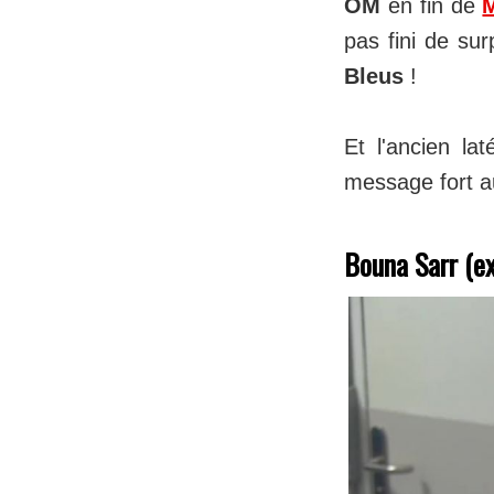
OM
en fin de
pas fini de sur
Bleus
!
Et l'ancien lat
message fort au
Bouna Sarr (ex