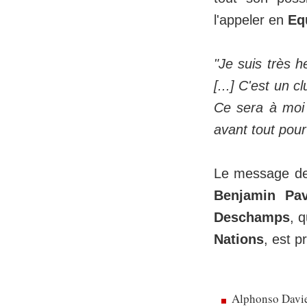
l'appeler en
Eq
"Je suis très h
[...] C'est un 
Ce sera à moi d
avant tout pour
Le message d
Benjamin Pav
Deschamps
, 
Nations
, est p
Alphonso Davie