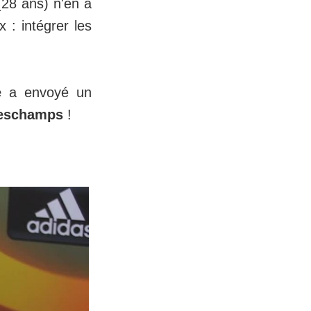
28 ans) n'en a
x : intégrer les
e
a envoyé un
Deschamps
!