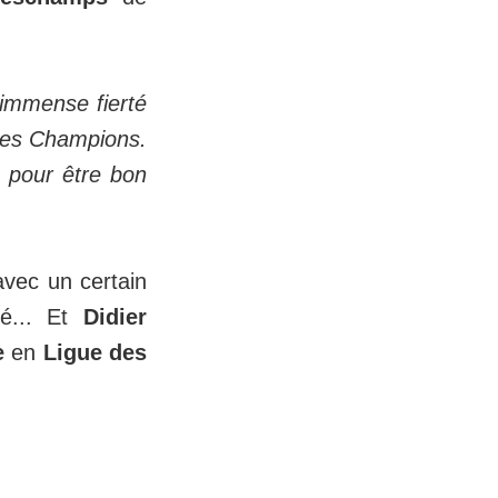
 immense fierté
 des Champions.
r pour être bon
avec un certain
sé... Et
Didier
e
en
Ligue des