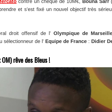
Mercato
contre un chèque de 10M€,
Bouna Sarr
(
prendre et s'est fixé un nouvel objectif très sérieu
éral droit offensif de l'
Olympique de Marseill
 sélectionneur de l'
Equipe de France
:
Didier 
 OM) rêve des Bleus !