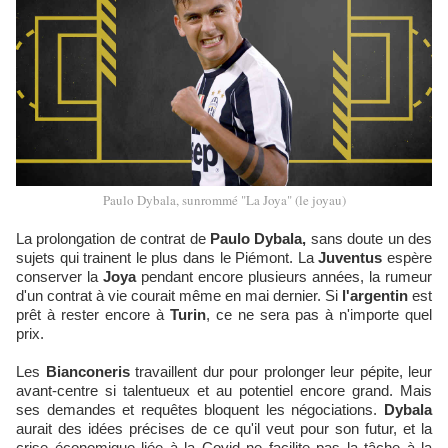
Paulo Dybala, sunrommé "La Joya" (le joyau)
La prolongation de contrat de
Paulo Dybala,
sans doute un des
sujets qui trainent le plus dans le Piémont. La
Juventus
espère
conserver la
Joya
pendant encore plusieurs années, la rumeur
d'un contrat à vie courait même en mai dernier. Si
l'argentin
est
prêt à rester encore à
Turin
, ce ne sera pas à n'importe quel
prix.
Les
Bianconeris
travaillent dur pour prolonger leur pépite, leur
avant-centre si talentueux et au potentiel encore grand. Mais
ses demandes et requêtes bloquent les négociations.
Dybala
aurait des idées précises de ce qu'il veut pour son futur, et la
crise économique liée à la Covid ne facilite pas la tâche à la