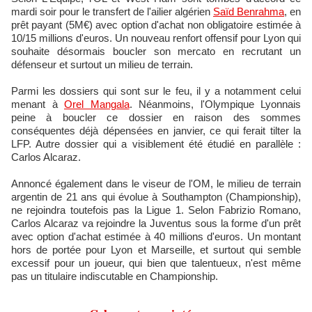
mardi soir pour le transfert de l'ailier algérien
Saïd Benrahma
, en
prêt payant (5M€) avec option d'achat non obligatoire estimée à
10/15 millions d'euros. Un nouveau renfort offensif pour Lyon qui
souhaite désormais boucler son mercato en recrutant un
défenseur et surtout un milieu de terrain.
Parmi les dossiers qui sont sur le feu, il y a notamment celui
menant à
Orel Mangala
. Néanmoins, l'Olympique Lyonnais
peine à boucler ce dossier en raison des sommes
conséquentes déjà dépensées en janvier, ce qui ferait tilter la
LFP. Autre dossier qui a visiblement été étudié en parallèle :
Carlos Alcaraz.
Annoncé également dans le viseur de l'OM, le milieu de terrain
argentin de 21 ans qui évolue à Southampton (Championship),
ne rejoindra toutefois pas la Ligue 1. Selon Fabrizio Romano,
Carlos Alcaraz va rejoindre la Juventus sous la forme d'un prêt
avec option d'achat estimée à 40 millions d'euros. Un montant
hors de portée pour Lyon et Marseille, et surtout qui semble
excessif pour un joueur, qui bien que talentueux, n'est même
pas un titulaire indiscutable en Championship.