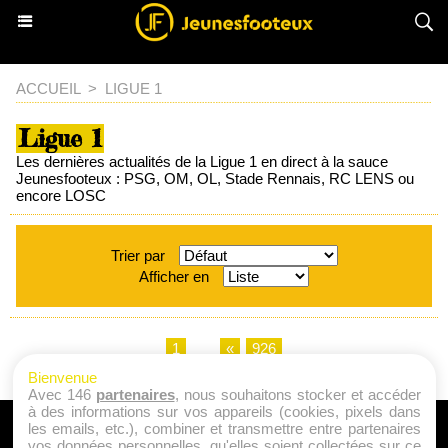
ACCUEIL
>
LIGUE 1
Ligue 1
Les dernières actualités de la Ligue 1 en direct à la sauce
Jeunesfooteux : PSG, OM, OL, Stade Rennais, RC LENS ou
encore LOSC
Trier par
Afficher en
1
...
«
926
Bienvenue
Avec 146
partenaires
, nous souhaitons stocker et accéder
à des informations sur vos appareils (cookies, pixels dans
les emails, etc.), combiner et transmettre entre partenaires
A PROPOS
vos données personnelles, qu'elles soient collectées sur ce