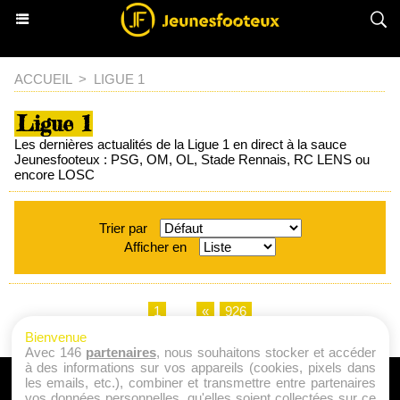
ACCUEIL
>
LIGUE 1
Ligue 1
Les dernières actualités de la Ligue 1 en direct à la sauce
Jeunesfooteux : PSG, OM, OL, Stade Rennais, RC LENS ou
encore LOSC
Trier par
Afficher en
1
...
«
926
Bienvenue
Avec 146
partenaires
, nous souhaitons stocker et accéder
à des informations sur vos appareils (cookies, pixels dans
les emails, etc.), combiner et transmettre entre partenaires
A PROPOS
vos données personnelles, qu'elles soient collectées sur ce