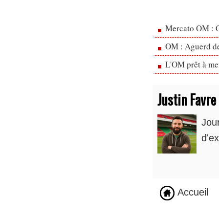
Mercato OM : Ol
OM : Aguerd de 
L'OM prêt à men
Justin Favre
Jou
d'ex
Accueil