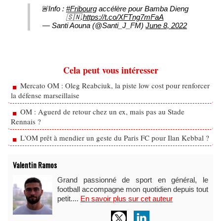
🚨Info :
#Fribourg
accélère pour Bamba Dieng
🇸🇳.
https://t.co/XFTng7mFaA
— Santi Aouna (@Santi_J_FM)
June 8, 2022
Cela peut vous intéresser
Mercato OM : Oleg Reabciuk, la piste low cost pour renforcer
la défense marseillaise
OM : Aguerd de retour chez un ex, mais pas au Stade
Rennais ?
L'OM prêt à mendier un geste du Paris FC pour Ilan Kebbal ?
Valentin Ramos
Grand passionné de sport en général, le
football accompagne mon quotidien depuis tout
petit....
En savoir plus sur cet auteur