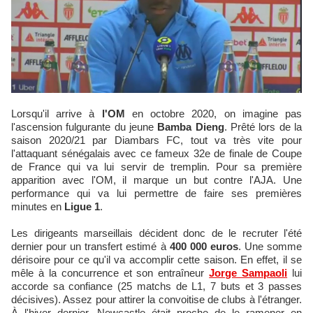
Lorsqu'il arrive à
l'OM
en octobre 2020, on imagine pas
l'ascension fulgurante du jeune
Bamba Dieng
. Prêté lors de la
saison 2020/21 par Diambars FC, tout va très vite pour
l'attaquant sénégalais avec ce fameux 32e de finale de Coupe
de France qui va lui servir de tremplin. Pour sa première
apparition avec l'OM, il marque un but contre l'AJA. Une
performance qui va lui permettre de faire ses premières
minutes en
Ligue 1
.
Les dirigeants marseillais décident donc de le recruter l'été
dernier pour un transfert estimé à
400 000 euros
. Une somme
dérisoire pour ce qu'il va accomplir cette saison. En effet, il se
mêle à la concurrence et son entraîneur
Jorge Sampaoli
lui
accorde sa confiance (25 matchs de L1, 7 buts et 3 passes
décisives). Assez pour attirer la convoitise de clubs à l'étranger.
À l'hiver dernier, Newcastle était proche de le ramener en