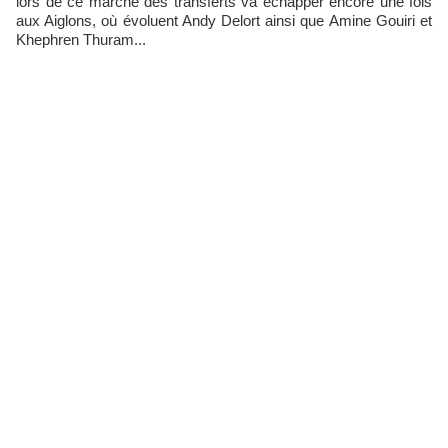
lors de ce marché des transferts va échapper encore une fois
aux Aiglons, où évoluent Andy Delort ainsi que Amine Gouiri et
Khephren Thuram...