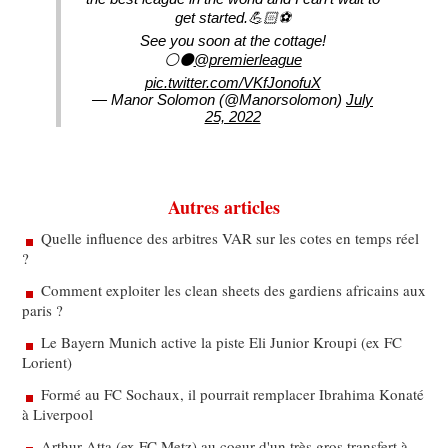
get started.💪🏻⚽️
See you soon at the cottage!
⚪️⚫️
@premierleague
pic.twitter.com/VKfJonofuX
— Manor Solomon (@Manorsolomon)
July
25, 2022
Autres articles
Quelle influence des arbitres VAR sur les cotes en temps réel
?
Comment exploiter les clean sheets des gardiens africains aux
paris ?
Le Bayern Munich active la piste Eli Junior Kroupi (ex FC
Lorient)
Formé au FC Sochaux, il pourrait remplacer Ibrahima Konaté
à Liverpool
Arthur Atta (ex FC Metz) au coeur d'un très gros transfert à