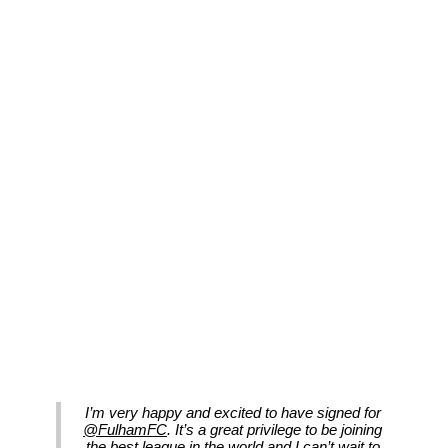
I’m very happy and excited to have signed for
@FulhamFC
. It’s a great privilege to be joining
the best league in the world and I can’t wait to