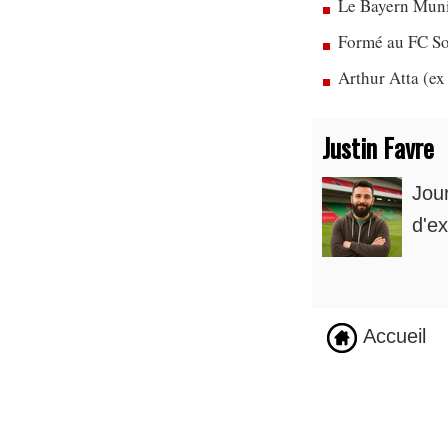
Le Bayern Munic
Formé au FC So
Arthur Atta (ex
Justin Favre
Jou
d'ex
Accueil