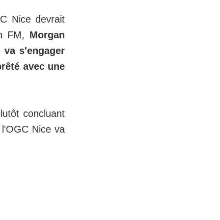
C Nice devrait
lon FM,
Morgan
, va s'engager
prêté avec une
utôt concluant
e l'OGC Nice va