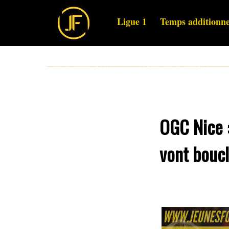
Ligue 1
Temps additionne
OGC Nice :
vont boucl