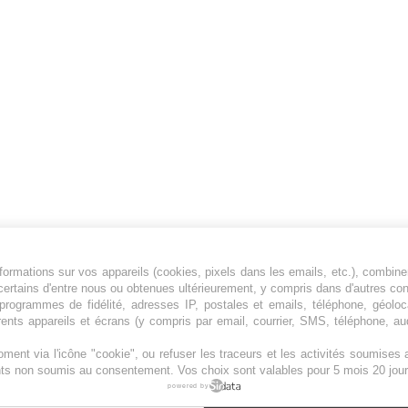
ormations sur vos appareils (cookies, pixels dans les emails, etc.), combine
Jeunesfooteux est un média sportif qui traite
certains d'entre nous ou obtenues ultérieurement, y compris dans d'autres co
principalement de l'actualité de la Ligue 1 et
, programmes de fidélité, adresses IP, postales et emails, téléphone, géolo
rents appareils et écrans (y compris par email, courrier, SMS, téléphone, aud
des grosses actualités de la Ligue 2 et du
football étranger.
ment via l'icône "cookie", ou refuser les traceurs et les activités soumise
Plan du site
|
Syndication
|
Powered by WM
ents non soumis au consentement. Vos choix sont valables pour 5 mois 20 jour
powered by