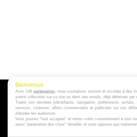
Bienvenue
Avec 146
partenaires
, nous souhaitons stocker et accéder à des inf
A PROPOS
soient collectées sur ce site ou dans nos emails, déjà détenues par 
Traiter ces données (identifiants, navigation, préférences, achats
Qui sommes nous ?
services, contenus, offres commerciales et publicités sur vos diffé
d'étudier les audiences.
Mentions Légales
Vous pouvez "tout accepter" et retirer votre consentement à tout mo
aussi "paramétrer des choix" détaillés et vous opposer aux traitem
Publicité