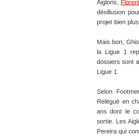
Aiglons,
Floren
désillusion po
projet bien plu
Mais bon, Ghiso
la Ligue 1 re
dossiers sont a
Ligue 1.
Selon Footme
Relégué en cham
ans dont le co
sortie. Les Aig
Pereira qui con