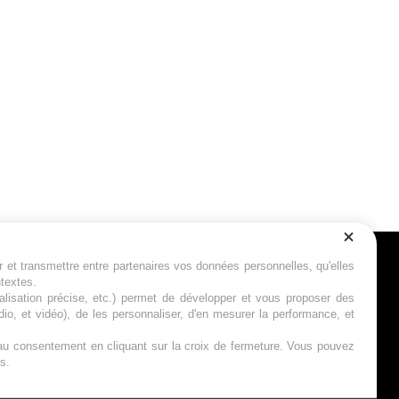
r et transmettre entre partenaires vos données personnelles, qu'elles
Suivez-nous
ntextes.
calisation précise, etc.) permet de développer et vous proposer des
io, et vidéo), de les personnaliser, d'en mesurer la performance, et
s au consentement en cliquant sur la croix de fermeture. Vous pouvez
s.