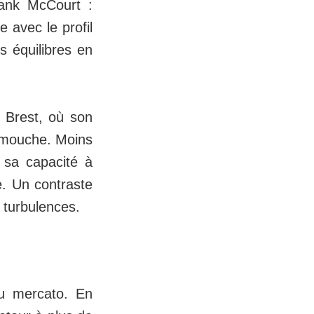
rank McCourt :
e avec le profil
s équilibres en
à Brest, où son
it mouche. Moins
 sa capacité à
e. Un contraste
 turbulences.
du mercato. En