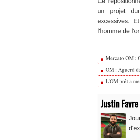
Ce repositionne
un projet du
excessives. E
l’homme de l’o
Mercato OM : Ol
OM : Aguerd de 
L'OM prêt à men
Justin Favre
Jou
d'ex