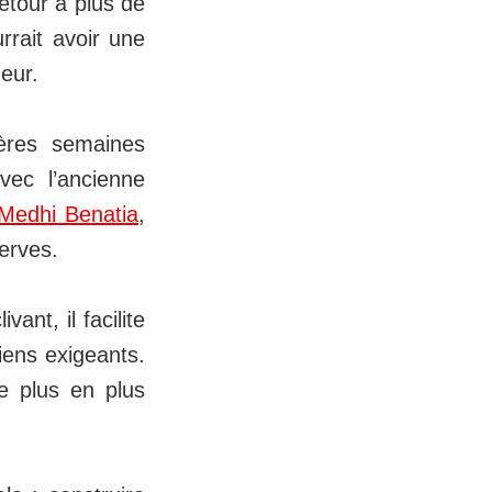
retour à plus de
urrait avoir une
neur.
ières semaines
vec l’ancienne
Medhi Benatia
,
serves.
ant, il facilite
ciens exigeants.
e plus en plus