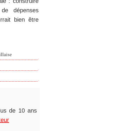
le : construire
 de dépenses
rait bien être
llaise
plus de 10 ans
teur