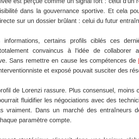
rivée est perçue comme un signal fort : celui d’un 
 lisibilité dans la gouvernance sportive. Et cela po
ecte sur un dossier brûlant : celui du futur entraî
informations, certains profils ciblés ces dern
totalement convaincus à l’idée de collaborer a
tive. Sans remettre en cause les compétences de
interventionniste et exposé pouvait susciter des ré
profil de Lorenzi rassure. Plus consensuel, moins cliv
pourrait fluidifier les négociations avec des techni
as vraiment. Dans un marché des entraîneurs d
 chaque paramètre compte.