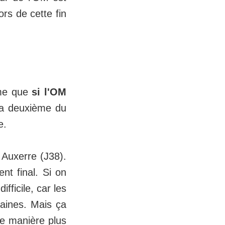
rs de cette fin
ime que
si l'OM
ra deuxième du
e.
 Auxerre (J38).
t final. Si on
fficile, car les
aines. Mais ça
 de manière plus