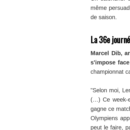
même persuadé 
de saison.
La 36e journé
Marcel Dib, a
s'impose fac
championnat ca
"Selon moi, Len
(…) Ce week-en
gagne ce match-l
Olympiens app
peut le faire, 