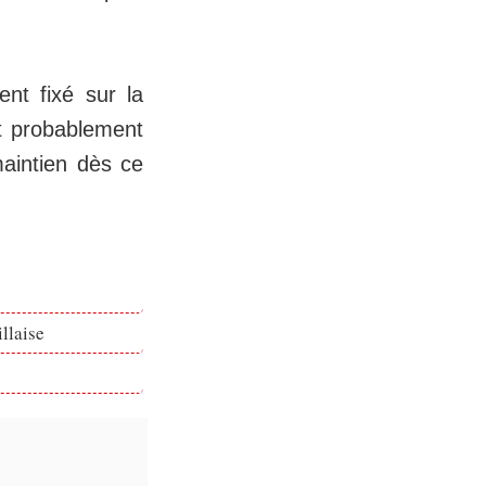
nt fixé sur la
nt probablement
maintien dès ce
llaise