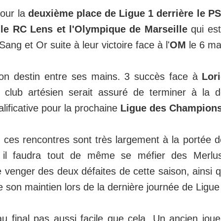
pour la
deuxième place de Ligue 1 derrière le P
 le RC Lens et l'Olympique de Marseille
qui est
ang et Or suite à leur victoire face à l'
OM
le 6 mai
n destin entre ses mains. 3 succès face à
Lor
e club artésien serait assuré de terminer à la 
lificative pour la prochaine
Ligue des Champion
er ces rencontres sont très largement à la porté
 il faudra tout de même se méfier des Merlus
se venger des deux défaites de cette saison, ainsi 
e son maintien lors de la dernière journée de Ligue
au final pas aussi facile que cela. Un ancien jou