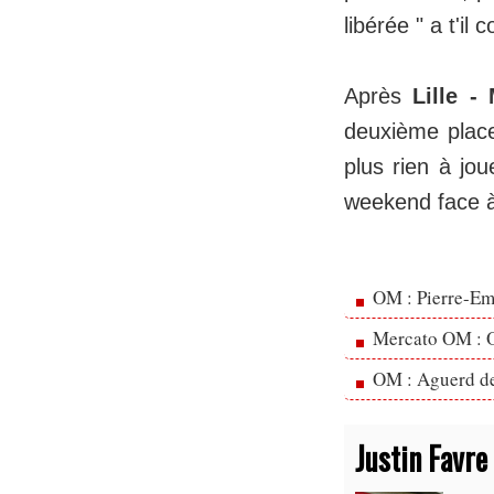
libérée " a t'il
Après
Lille - 
deuxième place
plus rien à jo
weekend face 
OM : Pierre-Emi
Mercato OM : Ol
OM : Aguerd de 
Justin Favre