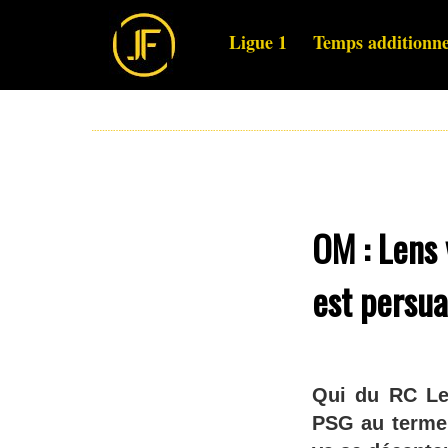
Ligue 1
Temps additionne
OM : Lens 
est persu
Qui du RC Le
PSG au terme 