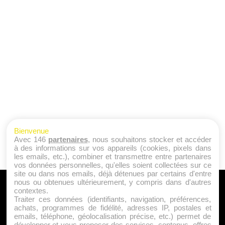
Bienvenue
Avec 146
partenaires
, nous souhaitons stocker et accéder
à des informations sur vos appareils (cookies, pixels dans
les emails, etc.), combiner et transmettre entre partenaires
vos données personnelles, qu'elles soient collectées sur ce
site ou dans nos emails, déjà détenues par certains d'entre
nous ou obtenues ultérieurement, y compris dans d'autres
A PROPOS
contextes.
Traiter ces données (identifiants, navigation, préférences,
Qui sommes nous ?
achats, programmes de fidélité, adresses IP, postales et
emails, téléphone, géolocalisation précise, etc.) permet de
Mentions Légales
développer et vous proposer des services, contenus, offres