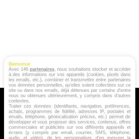
Bienvenue
Avec 146
partenaires
, nous souhaitons stocker et accéder
à des informations sur vos appareils (cookies, pixels dans
les emails, etc.), combiner et transmettre entre partenaires
vos données personnelles, qu'elles soient collectées sur ce
site ou dans nos emails, déjà détenues par certains d'entre
nous ou obtenues ultérieurement, y compris dans d'autres
A PROPOS
contextes.
Traiter ces données (identifiants, navigation, préférences,
Qui sommes nous ?
achats, programmes de fidélité, adresses IP, postales et
emails, téléphone, géolocalisation précise, etc.) permet de
Mentions Légales
développer et vous proposer des services, contenus, offres
Publicité
commerciales et publicités sur vos différents appareils et
écrans (y compris par email, courrier, SMS, téléphone,
Politique de Cookies
audio, et vidéo), de les personnaliser, d'en mesurer la