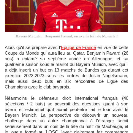
Bayern Mercato : Benjamin Pavard, un avenir loin de Munich ?
Alors qu'il se prépare avec l'
Equipe de France
en vue de cette
Coupe du Monde qui aura lieu au Qatar, Benjamin Pavard (26
ans) a entamé sa septième année en Allemagne, et sa
quatrième saison sous le maillot du Bayern Munich, avec qui il
a déjà inscrit un but en 13 matchs de Bundesliga durant cet
exercice 2022-2023 sous les ordres de Julian Nagelsmann,
mais aussi deux buts en six rencontres de Ligue des
Champions avec le club bavarois.
Néanmoins le défenseur droit international français (46
sélections / 2 buts) se poserait des questions quant à son
avenir et estimerait qu'il aurait peut-être fait le tour avec le
Bayern Munich. La perspective de découvrir un nouveau
challenge dans un autre championnat à l'étranger serait
sérieusement dans un coin de la tête du natif de Maubeuge, et
le joueur formé au LOSC l'avait clairement fait comprendre