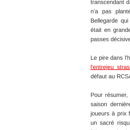
transcendant da
n'a pas plant
Bellegarde qui
était en grand
passes décisiv
Le pire dans l'
l'entrejeu stra
défaut au RCS
Pour résumer, 
saison dernièr
joueurs à prix 
un sacré risqu