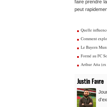
faire prendre l
peut rapidement
Quelle influenc
Comment exploit
Le Bayern Munic
Formé au FC So
Arthur Atta (ex
Justin Favre
Jou
d'ex