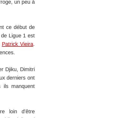
erroge, un peu à
nt ce début de
 de Ligue 1 est
e
Patrick Vieira
.
uences.
 Djiku, Dimitri
ux derniers ont
s ils manquent
re loin d'être