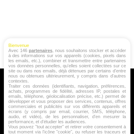
Bienvenue
Avec 146
partenaires
, nous souhaitons stocker et accéder
à des informations sur vos appareils (cookies, pixels dans
les emails, etc.), combiner et transmettre entre partenaires
vos données personnelles, qu'elles soient collectées sur ce
site ou dans nos emails, déjà détenues par certains d'entre
nous ou obtenues ultérieurement, y compris dans d'autres
A PROPOS
contextes.
Traiter ces données (identifiants, navigation, préférences,
Qui sommes nous ?
achats, programmes de fidélité, adresses IP, postales et
emails, téléphone, géolocalisation précise, etc.) permet de
Mentions Légales
développer et vous proposer des services, contenus, offres
Publicité
commerciales et publicités sur vos différents appareils et
écrans (y compris par email, courrier, SMS, téléphone,
Politique de Cookies
audio, et vidéo), de les personnaliser, d'en mesurer la
Contact
performance, et d'étudier les audiences.
Vous pouvez "tout accepter" et retirer votre consentement à
tout moment via l'icône "cookie", ou refuser les traceurs et