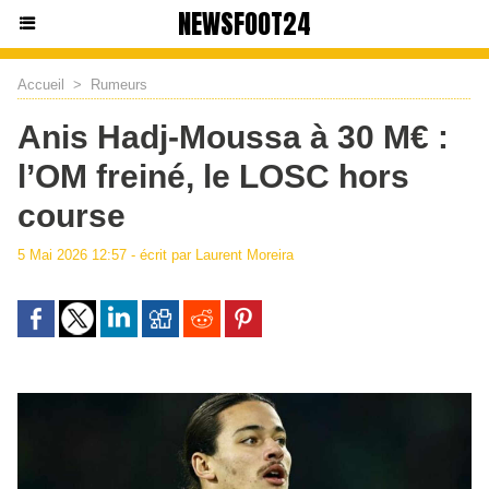
NEWSFOOT24
Accueil
>
Rumeurs
Anis Hadj-Moussa à 30 M€ :
l’OM freiné, le LOSC hors
course
5 Mai 2026 12:57 - écrit par Laurent Moreira