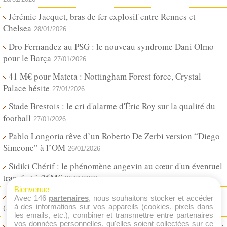
Jérémie Jacquet, bras de fer explosif entre Rennes et
Chelsea
28/01/2026
Dro Fernandez au PSG : le nouveau syndrome Dani Olmo
pour le Barça
27/01/2026
41 M€ pour Mateta : Nottingham Forest force, Crystal
Palace hésite
27/01/2026
Stade Brestois : le cri d'alarme d'Éric Roy sur la qualité du
football
27/01/2026
Pablo Longoria rêve d’un Roberto De Zerbi version “Diego
Simeone” à l’OM
26/01/2026
Sidiki Chérif : le phénomène angevin au cœur d'un éventuel
transfert à 25M€
26/01/2026
Bienvenue
Le RB Leipzig fait sauter la banque pour Abdoul Koné
Avec 146
partenaires
, nous souhaitons stocker et accéder
(Stade de Reims) !
à des informations sur vos appareils (cookies, pixels dans
25/01/2026
les emails, etc.), combiner et transmettre entre partenaires
vos données personnelles, qu'elles soient collectées sur ce
La Lazio fonce sur Tanner Tessmann (OL) après le départ de