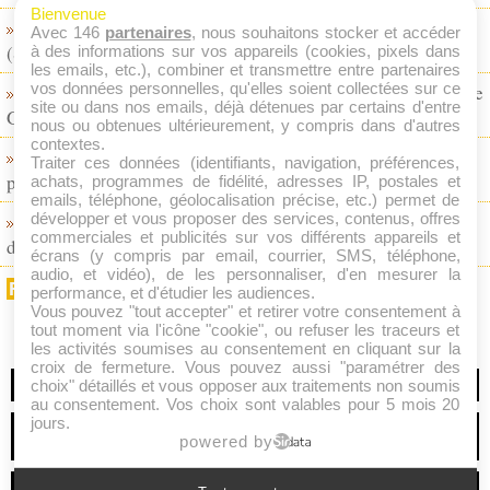
Bienvenue
Le RB Leipzig fait sauter la banque pour Abdoul Koné
Avec 146
partenaires
, nous souhaitons stocker et accéder
(Stade de Reims) !
à des informations sur vos appareils (cookies, pixels dans
25/01/2026
les emails, etc.), combiner et transmettre entre partenaires
vos données personnelles, qu'elles soient collectées sur ce
La Lazio fonce sur Tanner Tessmann (OL) après le départ de
site ou dans nos emails, déjà détenues par certains d'entre
Guendouzi
25/01/2026
nous ou obtenues ultérieurement, y compris dans d'autres
contextes.
Dro Fernandez (FC Barcelone) au PSG ? Un dossier qui
Traiter ces données (identifiants, navigation, préférences,
patine
achats, programmes de fidélité, adresses IP, postales et
24/01/2026
emails, téléphone, géolocalisation précise, etc.) permet de
développer et vous proposer des services, contenus, offres
Yaser Asprilla vers Galatasaray : Benfica, l’Ajax et l’OM
commerciales et publicités sur vos différents appareils et
doublés
23/01/2026
écrans (y compris par email, courrier, SMS, téléphone,
audio, et vidéo), de les personnaliser, d'en mesurer la
FLUX RSS
performance, et d'étudier les audiences.
Vous pouvez "tout accepter" et retirer votre consentement à
tout moment via l'icône "cookie", ou refuser les traceurs et
les activités soumises au consentement en cliquant sur la
croix de fermeture. Vous pouvez aussi "paramétrer des
choix" détaillés et vous opposer aux traitements non soumis
A Propos
au consentement. Vos choix sont valables pour 5 mois 20
jours.
powered by
Mentions Légales