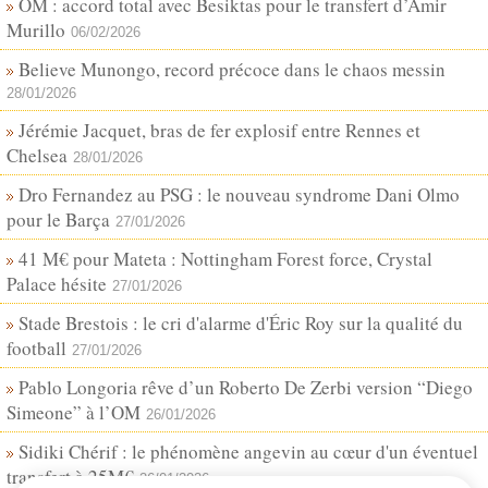
OM : accord total avec Besiktas pour le transfert d’Amir
Murillo
06/02/2026
Believe Munongo, record précoce dans le chaos messin
28/01/2026
Jérémie Jacquet, bras de fer explosif entre Rennes et
Chelsea
28/01/2026
Dro Fernandez au PSG : le nouveau syndrome Dani Olmo
pour le Barça
27/01/2026
41 M€ pour Mateta : Nottingham Forest force, Crystal
Palace hésite
27/01/2026
Stade Brestois : le cri d'alarme d'Éric Roy sur la qualité du
football
27/01/2026
Pablo Longoria rêve d’un Roberto De Zerbi version “Diego
Simeone” à l’OM
26/01/2026
Sidiki Chérif : le phénomène angevin au cœur d'un éventuel
transfert à 25M€
26/01/2026