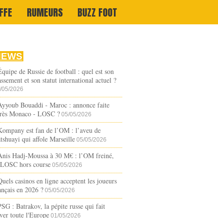
FFE
RUMEURS
BUZZ FOOT
NEWS
Équipe de Russie de football : quel est son
assement et son statut international actuel ?
/05/2026
Ayyoub Bouaddi - Maroc : annonce faite
rès Monaco - LOSC ?
05/05/2026
Kompany est fan de l’OM : l’aveu de
tshuayi qui affole Marseille
05/05/2026
Anis Hadj-Moussa à 30 M€ : l’OM freiné,
 LOSC hors course
05/05/2026
Quels casinos en ligne acceptent les joueurs
ançais en 2026 ?
05/05/2026
PSG : Batrakov, la pépite russe qui fait
ver toute l'Europe
01/05/2026