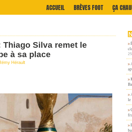
ACCUEIL
BRÈVES FOOT
ÇA CHAU
Thiago Silva remet le
cl
be à sa place
25
Rémy Hérault
ap
Ba
le
fr
ba