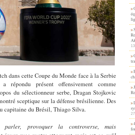
éq
li
Re
Ak
13
tr
ch dans cette Coupe du Monde face à la Serbie
ch
l a répondu présent offensivement comme
opos du sélectionneur serbe, Dragan Stojkovic
Re
 montré sceptique sur la défense brésilienne. Des
u capitaine du Brésil, Thiago Silva.
sy
27
 parler, provoquer la controverse, mais
fo
ont jouer avec quatre attaquant, mais est-ce qu'il