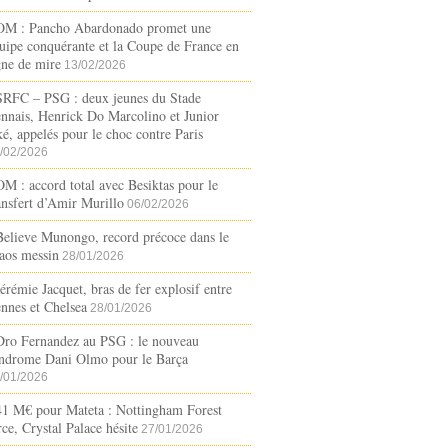
OM : Pancho Abardonado promet une
uipe conquérante et la Coupe de France en
gne de mire
13/02/2026
SRFC – PSG : deux jeunes du Stade
nnais, Henrick Do Marcolino et Junior
é, appelés pour le choc contre Paris
/02/2026
OM : accord total avec Besiktas pour le
ansfert d’Amir Murillo
06/02/2026
Believe Munongo, record précoce dans le
aos messin
28/01/2026
Jérémie Jacquet, bras de fer explosif entre
nnes et Chelsea
28/01/2026
Dro Fernandez au PSG : le nouveau
ndrome Dani Olmo pour le Barça
/01/2026
41 M€ pour Mateta : Nottingham Forest
rce, Crystal Palace hésite
27/01/2026