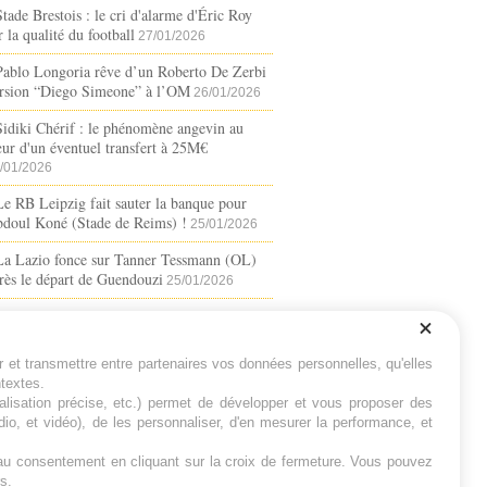
Stade Brestois : le cri d'alarme d'Éric Roy
r la qualité du football
27/01/2026
Pablo Longoria rêve d’un Roberto De Zerbi
rsion “Diego Simeone” à l’OM
26/01/2026
Sidiki Chérif : le phénomène angevin au
ur d'un éventuel transfert à 25M€
/01/2026
Le RB Leipzig fait sauter la banque pour
doul Koné (Stade de Reims) !
25/01/2026
La Lazio fonce sur Tanner Tessmann (OL)
rès le départ de Guendouzi
25/01/2026
Dro Fernandez (FC Barcelone) au PSG ?
 dossier qui patine
24/01/2026
r et transmettre entre partenaires vos données personnelles, qu'elles
Yaser Asprilla vers Galatasaray : Benfica,
ntextes.
Ajax et l’OM doublés
23/01/2026
calisation précise, etc.) permet de développer et vous proposer des
io, et vidéo), de les personnaliser, d'en mesurer la performance, et
LUX RSS
s au consentement en cliquant sur la croix de fermeture. Vous pouvez
s.