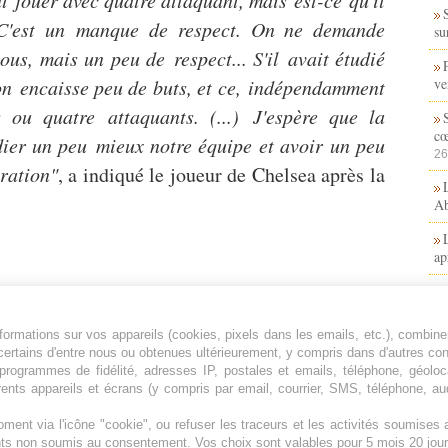
 C'est un manque de respect. On ne demande
su
us, mais un peu de respect... S'il avait étudié
'on encaisse peu de buts, et ce, indépendamment
ve
 ou quatre attaquants. (...) J'espère que la
cœ
udier un peu mieux notre équipe et avoir un peu
26
ration"
, a indiqué le joueur de Chelsea après la
Ab
ap
Un
ormations sur vos appareils (cookies, pixels dans les emails, etc.), combine
certains d'entre nous ou obtenues ultérieurement, y compris dans d'autres co
l’
, programmes de fidélité, adresses IP, postales et emails, téléphone, géolo
rents appareils et écrans (y compris par email, courrier, SMS, téléphone, aud
F
ment via l'icône "cookie", ou refuser les traceurs et les activités soumise
ents non soumis au consentement. Vos choix sont valables pour 5 mois 20 jour