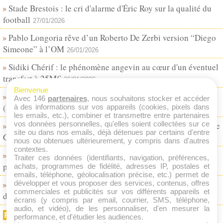
Stade Brestois : le cri d'alarme d'Éric Roy sur la qualité du
football
27/01/2026
Pablo Longoria rêve d’un Roberto De Zerbi version “Diego
Simeone” à l’OM
26/01/2026
Sidiki Chérif : le phénomène angevin au cœur d'un éventuel
transfert à 25M€
26/01/2026
Bienvenue
Le RB Leipzig fait sauter la banque pour Abdoul Koné
Avec 146
partenaires
, nous souhaitons stocker et accéder
(Stade de Reims) !
à des informations sur vos appareils (cookies, pixels dans
25/01/2026
les emails, etc.), combiner et transmettre entre partenaires
vos données personnelles, qu'elles soient collectées sur ce
La Lazio fonce sur Tanner Tessmann (OL) après le départ de
site ou dans nos emails, déjà détenues par certains d'entre
Guendouzi
25/01/2026
nous ou obtenues ultérieurement, y compris dans d'autres
contextes.
Dro Fernandez (FC Barcelone) au PSG ? Un dossier qui
Traiter ces données (identifiants, navigation, préférences,
patine
achats, programmes de fidélité, adresses IP, postales et
24/01/2026
emails, téléphone, géolocalisation précise, etc.) permet de
développer et vous proposer des services, contenus, offres
Yaser Asprilla vers Galatasaray : Benfica, l’Ajax et l’OM
commerciales et publicités sur vos différents appareils et
doublés
23/01/2026
écrans (y compris par email, courrier, SMS, téléphone,
audio, et vidéo), de les personnaliser, d'en mesurer la
FLUX RSS
performance, et d'étudier les audiences.