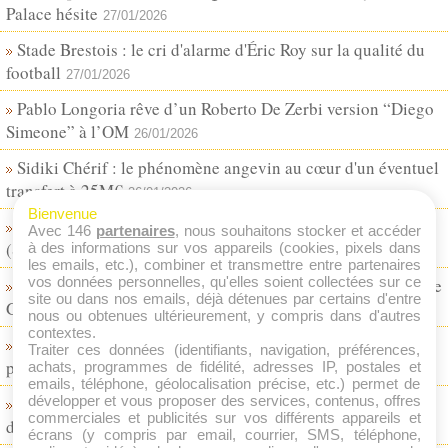
Palace hésite
27/01/2026
Stade Brestois : le cri d'alarme d'Éric Roy sur la qualité du
football
27/01/2026
Pablo Longoria rêve d’un Roberto De Zerbi version “Diego
Simeone” à l’OM
26/01/2026
Sidiki Chérif : le phénomène angevin au cœur d'un éventuel
transfert à 25M€
26/01/2026
Bienvenue
Le RB Leipzig fait sauter la banque pour Abdoul Koné
Avec 146
partenaires
, nous souhaitons stocker et accéder
(Stade de Reims) !
à des informations sur vos appareils (cookies, pixels dans
25/01/2026
les emails, etc.), combiner et transmettre entre partenaires
vos données personnelles, qu'elles soient collectées sur ce
La Lazio fonce sur Tanner Tessmann (OL) après le départ de
site ou dans nos emails, déjà détenues par certains d'entre
Guendouzi
25/01/2026
nous ou obtenues ultérieurement, y compris dans d'autres
contextes.
Dro Fernandez (FC Barcelone) au PSG ? Un dossier qui
Traiter ces données (identifiants, navigation, préférences,
patine
achats, programmes de fidélité, adresses IP, postales et
24/01/2026
emails, téléphone, géolocalisation précise, etc.) permet de
développer et vous proposer des services, contenus, offres
Yaser Asprilla vers Galatasaray : Benfica, l’Ajax et l’OM
commerciales et publicités sur vos différents appareils et
doublés
23/01/2026
écrans (y compris par email, courrier, SMS, téléphone,