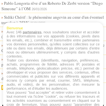
Pablo Longoria rêve d’un Roberto De Zerbi version “Diego
Simeone” à l’OM
26/01/2026
Sidiki Chérif : le phénomène angevin au cœur d'un éventuel
transfert à 25M€
26/01/2026
Bienvenue
Le RB Leipzig fait sauter la banque pour Abdoul Koné
Avec 146
partenaires
, nous souhaitons stocker et accéder
(Stade de Reims) !
à des informations sur vos appareils (cookies, pixels dans
25/01/2026
les emails, etc.), combiner et transmettre entre partenaires
vos données personnelles, qu'elles soient collectées sur ce
La Lazio fonce sur Tanner Tessmann (OL) après le départ de
site ou dans nos emails, déjà détenues par certains d'entre
Guendouzi
25/01/2026
nous ou obtenues ultérieurement, y compris dans d'autres
contextes.
Dro Fernandez (FC Barcelone) au PSG ? Un dossier qui
Traiter ces données (identifiants, navigation, préférences,
patine
achats, programmes de fidélité, adresses IP, postales et
24/01/2026
emails, téléphone, géolocalisation précise, etc.) permet de
développer et vous proposer des services, contenus, offres
Yaser Asprilla vers Galatasaray : Benfica, l’Ajax et l’OM
commerciales et publicités sur vos différents appareils et
doublés
23/01/2026
écrans (y compris par email, courrier, SMS, téléphone,
audio, et vidéo), de les personnaliser, d'en mesurer la
FLUX RSS
performance, et d'étudier les audiences.
Vous pouvez "tout accepter" et retirer votre consentement à
tout moment via l'icône "cookie", ou refuser les traceurs et
les activités soumises au consentement en cliquant sur la
croix de fermeture. Vous pouvez aussi "paramétrer des