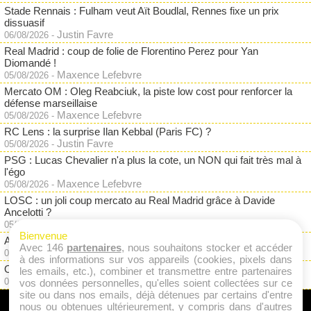
Stade Rennais : Fulham veut Aït Boudlal, Rennes fixe un prix
dissuasif
Justin Favre
06/08/2026
-
Real Madrid : coup de folie de Florentino Perez pour Yan
Diomandé !
Maxence Lefebvre
05/08/2026
-
Mercato OM : Oleg Reabciuk, la piste low cost pour renforcer la
défense marseillaise
Maxence Lefebvre
05/08/2026
-
RC Lens : la surprise Ilan Kebbal (Paris FC) ?
Justin Favre
05/08/2026
-
PSG : Lucas Chevalier n'a plus la cote, un NON qui fait très mal à
l'égo
Maxence Lefebvre
05/08/2026
-
LOSC : un joli coup mercato au Real Madrid grâce à Davide
Ancelotti ?
Maxence Lefebvre
05/08/2026
-
Bienvenue
ASSE : fin d'aventure pour un pari raté à 3M€ ?
Avec 146
partenaires
, nous souhaitons stocker et accéder
Maxence Lefebvre
05/08/2026
-
à des informations sur vos appareils (cookies, pixels dans
OM : Aguerd de retour chez un ex, mais pas au Stade Rennais ?
les emails, etc.), combiner et transmettre entre partenaires
Maxence Lefebvre
05/08/2026
-
vos données personnelles, qu'elles soient collectées sur ce
site ou dans nos emails, déjà détenues par certains d'entre
nous ou obtenues ultérieurement, y compris dans d'autres