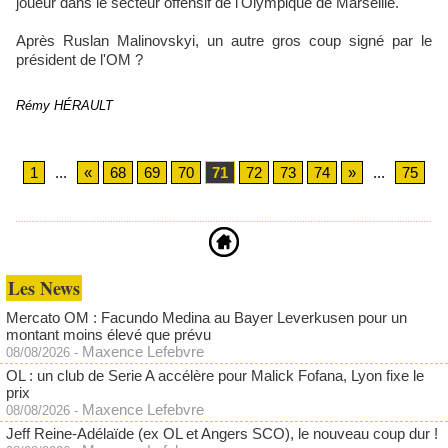
joueur dans le secteur offensif de l'Olympique de Marseille.
Après Ruslan Malinovskyi, un autre gros coup signé par le
président de l'OM ?
Rémy HÉRAULT
1
...
«
68
69
70
71
72
73
74
»
...
75
Les News
Mercato OM : Facundo Medina au Bayer Leverkusen pour un
montant moins élevé que prévu
Maxence Lefebvre
08/08/2026
-
OL : un club de Serie A accélère pour Malick Fofana, Lyon fixe le
prix
Maxence Lefebvre
08/08/2026
-
Jeff Reine-Adélaïde (ex OL et Angers SCO), le nouveau coup dur !