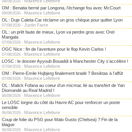
Maxence Lefebvre
08/08/2026
-
OM : Benatia berné par Longoria, l'échange fou avec McCourt
Maxence Lefebvre
08/08/2026
-
OL : Duje Caleta-Car réclame un gros chèque pour quitter Lyon
Justin Favre
07/08/2026
-
OL : un prêt faute de mieux, Lyon va perdre gros avec Orel
Mangala
Maxence Lefebvre
07/08/2026
-
OGC Nice : fin de l'aventure pour le flop Kevin Carlos !
Maxence Lefebvre
07/08/2026
-
LOSC : le dossier Ayyoub Bouaddi à Manchester City s'accélère !
Maxence Lefebvre
07/08/2026
-
OM : Pierre-Emile Hojbjerg finalement bradé ? Besiktas à l'affût
Maxence Lefebvre
07/08/2026
-
OL : Malick Fofana au coeur d'un micmac lié au transfert de Yan
Diomandé au Real Madrid !
Maxence Lefebvre
06/08/2026
-
Le LOSC lorgne du côté du Havre AC pour renforcer un poste
sensible
Maxence Lefebvre
06/08/2026
-
Coup de folie du PSG pour Malo Gusto (Chelsea) ? Fin de la
blague
Maxence Lefebvre
06/08/2026
-