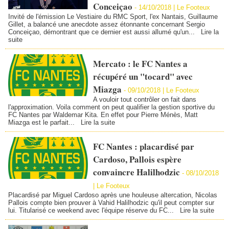
Conceiçao
-
14/10/2018 | Le Footeux
Invité de l'émission Le Vestiaire du RMC Sport, l'ex Nantais, Guillaume
Gillet, a balancé une anecdote assez étonnante concernant Sergio
Conceiçao, démontrant que ce dernier est aussi allumé qu'un...
Lire la
suite
Mercato : le FC Nantes a
récupéré un "tocard" avec
Miazga
-
09/10/2018 | Le Footeux
A vouloir tout contrôler on fait dans
l'approximation. Voila comment on peut qualifier la gestion sportive du
FC Nantes par Waldemar Kita. En effet pour Pierre Ménès, Matt
Miazga est le parfait...
Lire la suite
FC Nantes : placardisé par
Cardoso, Pallois espère
convaincre Halilhodzic
-
08/10/2018
| Le Footeux
Placardisé par Miguel Cardoso après une houleuse altercation, Nicolas
Pallois compte bien prouver à Vahid Halilhodzic qu'il peut compter sur
lui. Titularisé ce weekend avec l'équipe réserve du FC...
Lire la suite