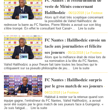
FC Nantes : le retournement de
veste de Ménès concernant
Halilhodzic
-
06/11/2018 | Le Footeux
Alors qu'il était très sceptique concernant
la possibilité de Vahid Halilhodzic de
redresser la barre au FC Nantes, Pierre Ménès a avoué sur son blog
s'être trompé. En effet le consultant foot Canal+...
Lire la suite
FC Nantes : Halilhodzic envoie un
tacle aux journalistes et félicite
ses joueurs
-
05/11/2018 | Le Footeux
Alors que la méfiance était de mise lors de
sa nomination à la tête du FC Nantes,
Vahid Halilhodzic a pour l'heure fait taire toutes les bouches qui le
critiquaient sur sa pseudo philosophie de jeu...
Lire la suite
FC Nantes : Halilhodzic surpris
par le gros match de ses joueurs
-
04/11/2018 | Le Footeux
Habitué à rester sur la retenue quand son
équipe gagne, l’entraîneur du FC Nantes, Vahid Halilhodzic, a avoué
avoir été surpris par le gros match de ses joueurs face à Guingamp. «
Je suis fatigué...
Lire la suite