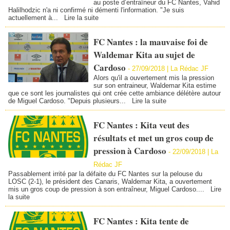
au poste d’entraîneur du FC Nantes, Vahid
Halilhodzic n'a ni confirmé ni démenti l'information. "Je suis
actuellement à...
Lire la suite
FC Nantes : la mauvaise foi de
Waldemar Kita au sujet de
Cardoso
-
27/09/2018 | La Rédac JF
Alors qu'il a ouvertement mis la pression
sur son entraineur, Waldemar Kita estime
que ce sont les journalistes qui ont crée cette ambiance délétère autour
de Miguel Cardoso. "Depuis plusieurs...
Lire la suite
FC Nantes : Kita veut des
résultats et met un gros coup de
pression à Cardoso
-
22/09/2018 | La
Rédac JF
Passablement irrité par la défaite du FC Nantes sur la pelouse du
LOSC (2-1), le président des Canaris, Waldemar Kita, a ouvertement
mis un gros coup de pression à son entraîneur, Miguel Cardoso....
Lire
la suite
FC Nantes : Kita tente de