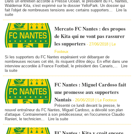
Dans un entretien accordé à Presse Océan, le président du FC Nantes,
Waldemar Kita, s'est exprimé sur le dossier YelloPark. Un dossier qui
fait l'objet de nombreuses tensions avec certains supporters...
Lire la
suite
Mercato FC Nantes : des propos
de Kita qui ne vont pas rassurer
les supporters
-
27/06/2018 | Le
Footeux
Si les supporters du FC Nantes espéraient voir débarquer de
nombreuses recrues cet été, ils risquent d'être déçu. En effet dans une
interview accordée à France Football, le président des Canaris,...
Lire
la suite
FC Nantes : Miguel Cardoso fait
une promesse aux supporters
Nantais
-
26/06/2018 | Le Footeux
Présenté ce lundi devant la presse, le
nouvel entraîneur du FC Nantes, Miguel Cardoso, a dévoilé son plan
d'attaque. Contrairement à son prédécesseur, en l'occurrence Claudio
Ranieri, le technicien...
Lire la suite
FC Nantes : Kita y croit encore