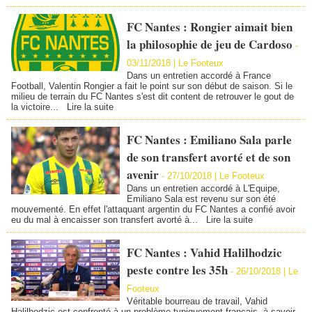
FC Nantes : Rongier aimait bien
la philosophie de jeu de Cardoso
-
03/11/2018 | Le Footeux
Dans un entretien accordé à France
Football, Valentin Rongier a fait le point sur son début de saison. Si le
milieu de terrain du FC Nantes s'est dit content de retrouver le gout de
la victoire...
Lire la suite
FC Nantes : Emiliano Sala parle
de son transfert avorté et de son
avenir
-
27/10/2018 | Le Footeux
Dans un entretien accordé à L'Equipe,
Emiliano Sala est revenu sur son été
mouvementé. En effet l'attaquant argentin du FC Nantes a confié avoir
eu du mal à encaisser son transfert avorté à...
Lire la suite
FC Nantes : Vahid Halilhodzic
peste contre les 35h
-
26/10/2018 | Le
Footeux
Véritable bourreau de travail, Vahid
Halilhodzic est confronté à un problème typiquement français, à savoir