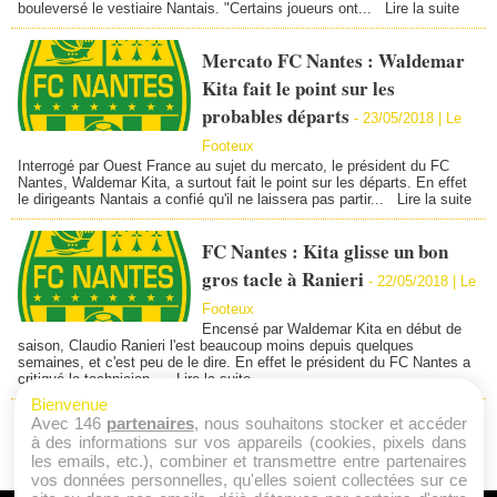
bouleversé le vestiaire Nantais. "Certains joueurs ont...
Lire la suite
Mercato FC Nantes : Waldemar
Kita fait le point sur les
probables départs
-
23/05/2018 | Le
Footeux
Interrogé par Ouest France au sujet du mercato, le président du FC
Nantes, Waldemar Kita, a surtout fait le point sur les départs. En effet
le dirigeants Nantais a confié qu'il ne laissera pas partir...
Lire la suite
FC Nantes : Kita glisse un bon
gros tacle à Ranieri
-
22/05/2018 | Le
Footeux
Encensé par Waldemar Kita en début de
saison, Claudio Ranieri l'est beaucoup moins depuis quelques
semaines, et c'est peu de le dire. En effet le président du FC Nantes a
critiqué le technicien...
Lire la suite
Bienvenue
Avec 146
partenaires
, nous souhaitons stocker et accéder
1
...
«
43
44
45
46
47
48
à des informations sur vos appareils (cookies, pixels dans
les emails, etc.), combiner et transmettre entre partenaires
vos données personnelles, qu'elles soient collectées sur ce