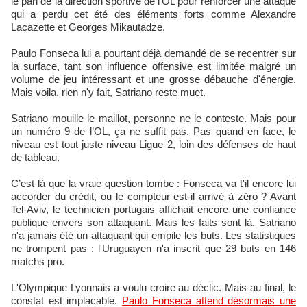
le pari de la direction sportive de l'OL pour renforcer une attaque
qui a perdu cet été des éléments forts comme Alexandre
Lacazette et Georges Mikautadze.
Paulo Fonseca lui a pourtant déjà demandé de se recentrer sur
la surface, tant son influence offensive est limitée malgré un
volume de jeu intéressant et une grosse débauche d'énergie.​
Mais voila, rien n'y fait, Satriano reste muet.
Satriano mouille le maillot, personne ne le conteste. Mais pour
un numéro 9 de l’OL, ça ne suffit pas. Pas quand en face, le
niveau est tout juste niveau Ligue 2, loin des défenses de haut
de tableau.
C’est là que la vraie question tombe : Fonseca va t'il encore lui
accorder du crédit, ou le compteur est-il arrivé à zéro ? Avant
Tel-Aviv, le technicien portugais affichait encore une confiance
publique envers son attaquant. Mais les faits sont là. Satriano
n'a jamais été un attaquant qui empile les buts. Les statistiques
ne trompent pas : l'Uruguayen n'a inscrit que 29 buts en 146
matchs pro.
L'Olympique Lyonnais a voulu croire au déclic. Mais au final, le
constat est implacable.
Paulo Fonseca attend désormais une