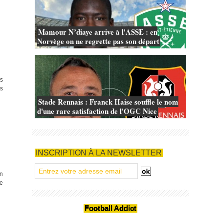
Mamour N’diaye arrive à l'ASSE : en
Norvège on ne regrette pas son départ
rs
ns
Stade Rennais : Franck Haise souffle le nom
d'une rare satisfaction de l'OGC Nice
INSCRIPTION À LA NEWSLETTER
en
de
Football Addict