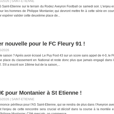
5/2026
|
SAINT-ETIENNE
S Saint-Etienne sur le terrain du Rodez Aveyron Football ce samedi soir. L'enjeu e
pour les hommes de Philippe Montanier, qui devront mettre fin à cette série en cou
 espérer valider cette deuxième place de...
r nouvelle pour le FC Fleury 91 !
5/2026
n de saison ? Après avoir écrasé Le Puy Foot 43 sur un score sans appel de 4-0, le 
ème place du classement en National et reste donc plus que jamais engagé dans 
 S'il a inscrit son 18ème but de la saison,...
 pour Montanier à St Etienne !
5/2026
|
SAINT-ETIENNE
once périlleux pour l'AS Saint-Etienne, qui se rendra de plus dans l'Aveyron av
nt l'enjeu de cette rencontre sera crucial et décisif dans la course à la montée 
hilippe Montanier. Côté mercato, on commence...