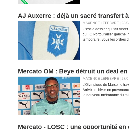
AJ Auxerre : déjà un sacré transfert à
MAXENCE LEFEBVRE | 28/0
C’est le dossier qui fait vibr
du FC Porto, l’ailier gauche
temporaire. Sous les ordres de
Mercato OM : Beye détruit un deal en 
MAXENCE LEFEBVRE | 27/0
L’Olympique de Marseille trav
Arrivé cet hiver en provenanc
le nouveau métronome du mili
Mercato - LOSC : une opportunité en o