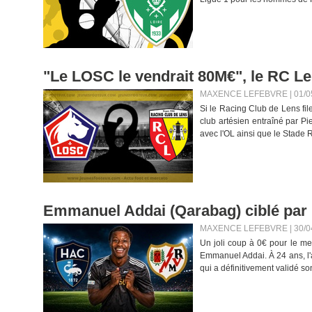
"Le LOSC le vendrait 80M€", le RC Le
MAXENCE LEFEBVRE | 01/0
Si le Racing Club de Lens fil
club artésien entraîné par P
avec l'OL ainsi que le Stade 
Emmanuel Addai (Qarabag) ciblé par 
MAXENCE LEFEBVRE | 30/0
Un joli coup à 0€ pour le me
Emmanuel Addai. À 24 ans, l'
qui a définitivement validé so