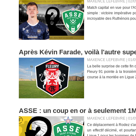
MAXENCE LEFEBVRE | 02/0
Match capital en vue pour l'A
simple : victoire impérative 
incroyable des Ruthénois pour
Après Kévin Farade, voilà l'autre supe
MAXENCE LEFEBVRE | 01/0
La belle surprise de cette fi
Fleury 91 pointe à la troisi
course à la montée en Ligue 2.
ASSE : un coup en or à seulement 1M€
MAXENCE LEFEBVRE | 01/0
Ce déplacement à Rodez s'ann
un effectif décimé, et pourta
Ligue 1 pour les hommes de P