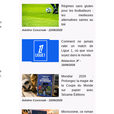
Régimes sans gluten
pour les footballeurs :
les meilleures
alternatives saines au
is
blé
de
Adeline Czerzniak
- 22/06/2026
Comment ne jamais
rater un match de
Ligue 1, où que vous
soyez dans le monde
Rédaction JF -
16/06/2026
e
i,
Mondial 2026 :
Prolongez la magie de
la Coupe du Monde
sur papier avec
Sézame Éditions
Adeline Czerzniak
- 15/06/2026
Microcosme, ce roman