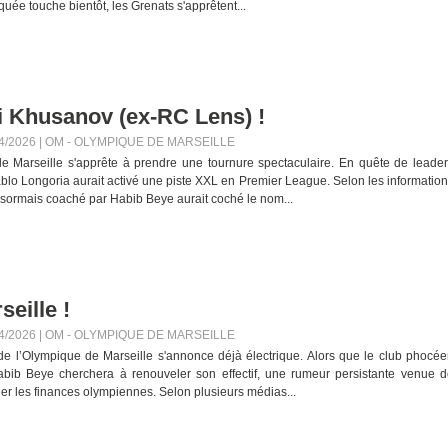
uée touche bientôt, les Grenats s'apprêtent...
ci Khusanov (ex-RC Lens) !
4/2026
|
OM - OLYMPIQUE DE MARSEILLE
e Marseille s'apprête à prendre une tournure spectaculaire. En quête de leade
ablo Longoria aurait activé une piste XXL en Premier League. Selon les informatio
sormais coaché par Habib Beye aurait coché le nom...
seille !
4/2026
|
OM - OLYMPIQUE DE MARSEILLE
de l’Olympique de Marseille s'annonce déjà électrique. Alors que le club phocé
abib Beye cherchera à renouveler son effectif, une rumeur persistante venue 
er les finances olympiennes. Selon plusieurs médias...