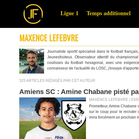
Ligue 1
Temps additionnel
MAXENCE LEFEBVRE
Journaliste sportif spécialisé dans le football françai
Jeunesfooteux. Observateur attentif du championnat
coulisses du football hexagonal, avec une exigence de
connaisseur de l'actualité du LOSC, j'essaye d'apporter
325 ARTICLES RÉDIGÉS PAR CET AUTEUR
Amiens SC : Amine Chabane pisté pa
MAXENCE LEFEBVRE | 03/0
Prometteur, Amine Chabane de
sur le coup pour le recrute
vivra forcément un prochain m