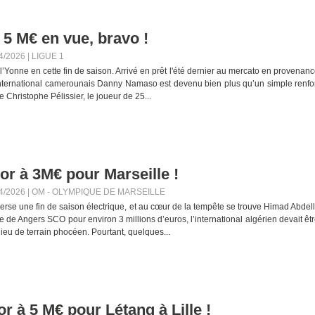
 5 M€ en vue, bravo !
4/2026
|
LIGUE 1
er l’Yonne en cette fin de saison. Arrivé en prêt l'été dernier au mercato en provenan
 international camerounais Danny Namaso est devenu bien plus qu’un simple renfo
 Christophe Pélissier, le joueur de 25...
or à 3M€ pour Marseille !
4/2026
|
OM - OLYMPIQUE DE MARSEILLE
erse une fin de saison électrique, et au cœur de la tempête se trouve Himad Abdell
e de Angers SCO pour environ 3 millions d’euros, l’international algérien devait êt
eu de terrain phocéen. Pourtant, quelques...
r à 5 M€ pour Létang à Lille !