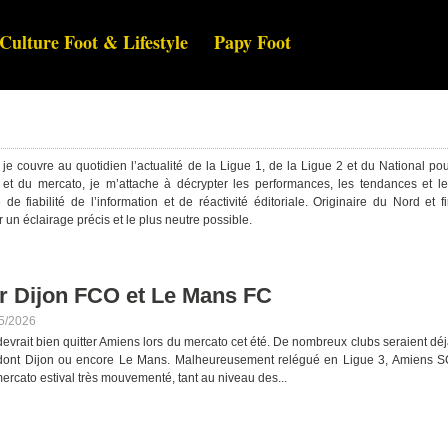
Culture Foot & Lifestyle
Papy Foot
s, je couvre au quotidien l’actualité de la Ligue 1, de la Ligue 2 et du National po
 et du mercato, je m’attache à décrypter les performances, les tendances et l
 fiabilité de l’information et de réactivité éditoriale. Originaire du Nord et f
 un éclairage précis et le plus neutre possible.
r Dijon FCO et Le Mans FC
5/2026
vrait bien quitter Amiens lors du mercato cet été. De nombreux clubs seraient dé
r dont Dijon ou encore Le Mans. Malheureusement relégué en Ligue 3, Amiens 
ercato estival très mouvementé, tant au niveau des...