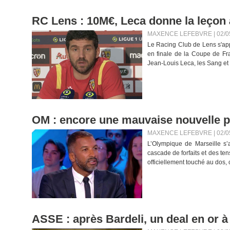
RC Lens : 10M€, Leca donne la leçon 
MAXENCE LEFEBVRE | 02/0
Le Racing Club de Lens s'app
en finale de la Coupe de Fran
Jean-Louis Leca, les Sang et 
OM : encore une mauvaise nouvelle po
MAXENCE LEFEBVRE | 02/0
L’Olympique de Marseille s
cascade de forfaits et des ten
officiellement touché au dos, c
ASSE : après Bardeli, un deal en or à