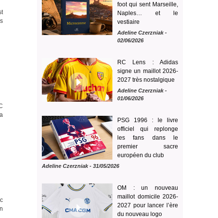
foot qui sent Marseille,
st
Naples… et le
rs
vestiaire
Adeline Czerzniak
-
02/06/2026
RC Lens : Adidas
signe un maillot 2026-
2027 très nostalgique
Adeline Czerzniak
-
01/06/2026
FC
la
PSG 1996 : le livre
officiel qui replonge
les fans dans le
premier sacre
européen du club
Adeline Czerzniak
- 31/05/2026
OM : un nouveau
maillot domicile 2026-
ec
2027 pour lancer l’ère
en
du nouveau logo