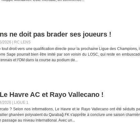
ns ne doit pas brader ses joueurs !
5/2026
|
RC LENS
e tout droit vers une qualification directe pour la prochaine Ligue des Champions, 
ierre Sage pourrait bien être imité par son voisin du LOSC, qui reste en embusca
Rennais et l'OM dans la course au podium de...
Le Havre AC et Rayo Vallecano !
4/2026
|
LIGUE 1
rcato ? Selon nos informations, Le Havre et le Rayo Vallecano ont été séduits p
ailier ghanéen polyvalent du Qarabağ FK s'apprête à conclure une saison charniè
n passage au niveau international. Avec un...