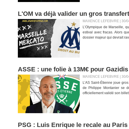
L'OM va déjà valider un gros transfert
MAXENCE LEFEBVRE | 30/0
L’Olympique de Marseille, q
estival avec fracas. Alors qu
dossier majeur qui devrait rav
ASSE : une folie à 13M€ pour Gazidis à
MAXENCE LEFEBVRE | 30/0
L’AS Saint-Étienne joue gros
de Philippe Montanier se 
officiellement validé son bille
PSG : Luis Enrique le recale au Paris