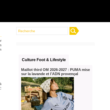
ur
es
in
Culture Foot & Lifestyle
Maillot third OM 2026‑2027 : PUMA mise
sur la lavande et l’ADN provençal
jà
SC