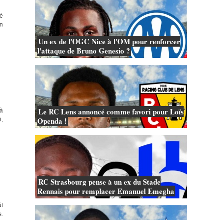
ré
in
Un ex de l'OGC Nice à l'OM pour renforcer
l'attaque de Bruno Genesio ?
Le RC Lens annoncé comme favori pour Loïs
 à
Openda !
i,
RC Strasbourg pense à un ex du Stade
Rennais pour remplacer Emanuel Emegha
ût
s.