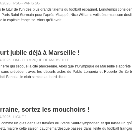
4/2026
|
PSG - PARIS SG
s le futur de l'un des plus grands talents du football espagnol. Longtemps considé
u Paris Saint-Germain pour l’après-Mbappé, Nico Williams voit désormais son dest
la capitale française. Alors qu’il avait...
rt jubile déjà à Marseille !
4/2026
|
OM - OLYMPIQUE DE MARSEILLE
nnerre qui secoue la cité phocéenne. Alors que l’Olympique de Marseille s’apprête
if sans précédent avec les départs actés de Pablo Longoria et Roberto De Zerb
hdi Benatia, le club semble au bord d'une...
rraine, sortez les mouchoirs !
4/2026
|
LIGUE 1
 comme un glas dans les travées du Stade Saint-Symphorien et qui laisse un go
, malgré cette saison cauchemardesque passée dans l'élite du football françai