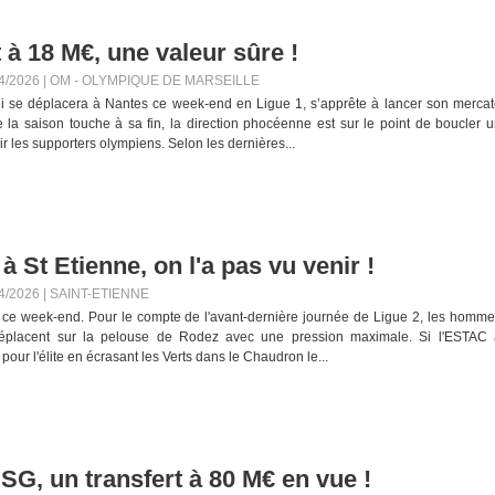
 à 18 M€, une valeur sûre !
4/2026
|
OM - OLYMPIQUE DE MARSEILLE
ui se déplacera à Nantes ce week-end en Ligue 1, s’apprête à lancer son merca
e la saison touche à sa fin, la direction phocéenne est sur le point de boucler 
ir les supporters olympiens. Selon les dernières...
 St Etienne, on l'a pas vu venir !
4/2026
|
SAINT-ETIENNE
 ce week-end. Pour le compte de l'avant-dernière journée de Ligue 2, les homm
déplacent sur la pelouse de Rodez avec une pression maximale. Si l'ESTAC 
t pour l'élite en écrasant les Verts dans le Chaudron le...
 SG, un transfert à 80 M€ en vue !