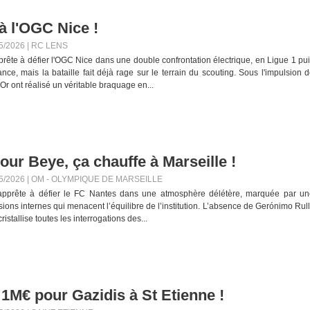
à l'OGC Nice !
5/2026
|
RC LENS
rête à défier l'OGC Nice dans une double confrontation électrique, en Ligue 1 pu
ce, mais la bataille fait déjà rage sur le terrain du scouting. Sous l'impulsion 
Or ont réalisé un véritable braquage en...
ur Beye, ça chauffe à Marseille !
5/2026
|
OM - OLYMPIQUE DE MARSEILLE
’apprête à défier le FC Nantes dans une atmosphère délétère, marquée par un
sions internes qui menacent l’équilibre de l’institution. L’absence de Gerónimo Rull
ristallise toutes les interrogations des...
 1M€ pour Gazidis à St Etienne !