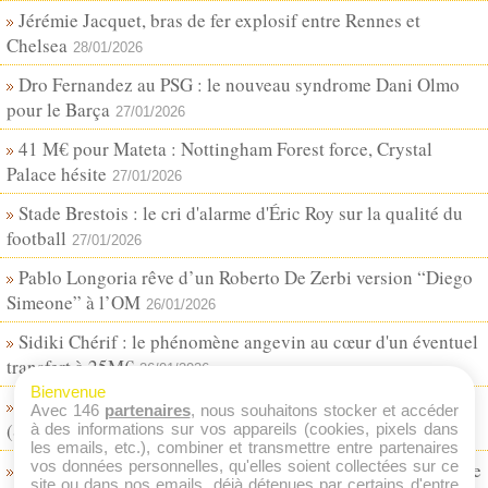
Jérémie Jacquet, bras de fer explosif entre Rennes et
Chelsea
28/01/2026
Dro Fernandez au PSG : le nouveau syndrome Dani Olmo
pour le Barça
27/01/2026
41 M€ pour Mateta : Nottingham Forest force, Crystal
Palace hésite
27/01/2026
Stade Brestois : le cri d'alarme d'Éric Roy sur la qualité du
football
27/01/2026
Pablo Longoria rêve d’un Roberto De Zerbi version “Diego
Simeone” à l’OM
26/01/2026
Sidiki Chérif : le phénomène angevin au cœur d'un éventuel
transfert à 25M€
26/01/2026
Bienvenue
Le RB Leipzig fait sauter la banque pour Abdoul Koné
Avec 146
partenaires
, nous souhaitons stocker et accéder
(Stade de Reims) !
à des informations sur vos appareils (cookies, pixels dans
25/01/2026
les emails, etc.), combiner et transmettre entre partenaires
vos données personnelles, qu'elles soient collectées sur ce
La Lazio fonce sur Tanner Tessmann (OL) après le départ de
site ou dans nos emails, déjà détenues par certains d'entre