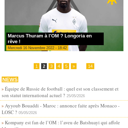
Marcus Thuram à l'OM ? Longoria en
rêve !
Mercredi 16 Novembre 2022 - 18:42
1
2
3
4
5
»
...
14
NEWS
Équipe de Russie de football : quel est son classement et
son statut international actuel ?
25/05/2026
Ayyoub Bouaddi - Maroc : annonce faite après Monaco -
LOSC ?
05/05/2026
Kompany est fan de l’OM : l’aveu de Batshuayi qui affole