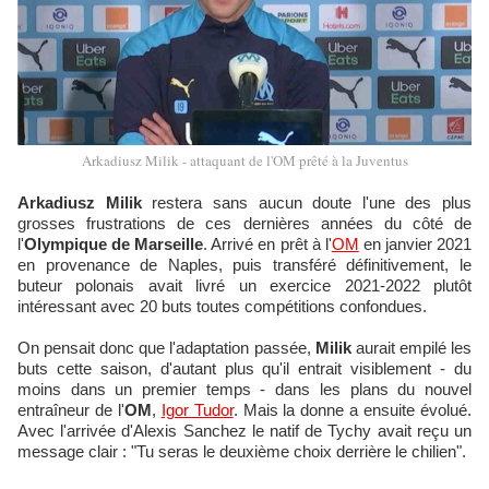
Arkadiusz Milik - attaquant de l'OM prêté à la Juventus
Arkadiusz Milik
restera sans aucun doute l'une des plus
grosses frustrations de ces dernières années du côté de
l'
Olympique de Marseille
. Arrivé en prêt à l'
OM
en janvier 2021
en provenance de Naples, puis transféré définitivement, le
buteur polonais avait livré un exercice 2021-2022 plutôt
intéressant avec 20 buts toutes compétitions confondues.
On pensait donc que l'adaptation passée,
Milik
aurait empilé les
buts cette saison, d'autant plus qu'il entrait visiblement - du
moins dans un premier temps - dans les plans du nouvel
entraîneur de l'
OM
,
Igor Tudor
. Mais la donne a ensuite évolué.
Avec l'arrivée d'Alexis Sanchez le natif de Tychy avait reçu un
message clair : "Tu seras le deuxième choix derrière le chilien".