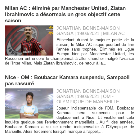
Milan AC : éliminé par Manchester United, Zlatan
Ibrahimovic a désormais un gros objectif cette
saison
JONATHAN BONNE-MAISON
GANGA | 19/03/2021
|
MILAN AC
Etincelant durant la majeure partie de la
saison, le Milan AC risque pourtant de finir
l'année sans trophée. Eliminés en Ligue
Europa hier par Manchester United, les
Rossoneri ont encore le championnat à aller chercher malgré l'avance
de l'Inter Milan. Mais Zlatan Ibrahimovic, de retour à la...
Nice - OM : Boubacar Kamara suspendu, Sampaoli
pas rassuré
JONATHAN BONNE-MAISON
GANGA | 19/03/2021
|
OM -
OLYMPIQUE DE MARSEILLE
Joueur indispensable de l'OM, Boubacar
Kamara sera suspendu pour le
déplacement à Nice. Et visiblement cela
inquiète quelque peu l'environnement marseillais... Au fil des années,
Boubacar Kamara a su se rendre indispensable à l'Olympique de
Marseille. Alors forcément lorsqu'il manque à l'appel,...