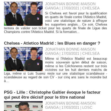
JONATHAN BONNE-MAISON
GANGA | 17/03/2021
|
CHELSEA
Si Chelsea est favori pour la qualification
en quarts de finale contre l'Atletico Madrid,
voici une statistique de nature à effrayer
les supporters anglais... Ce soir, Chelsea
tentera de valider son ticket pour les quarts de finale de Ligue des
Champions contre l'Atletico Madrid. Si la formation...
Chelsea - Atletico Madrid : les Blues en danger ?
JONATHAN BONNE-MAISON
GANGA | 17/03/2021
|
CHELSEA
Même si l'Atletico Madrid est beaucoup
moins souverain qu'en début de saison,
même si les Colchoneros restent sur trois
victoires sur les huit derniers matchs de
Liga, même si Luis Suarez reste sur une statistique scandaleuse -
scandaleuse au regard de son CV - sur cinq ans sans le moindre but
à...
PSG - Lille : Christophe Galtier évoque le facteur
qui peut être décisif pour le titre national
JONATHAN BONNE-MAISON
GANGA | 17/03/2021
|
LOSC