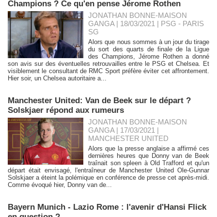
Champions ? Ce qu'en pense Jérome Rothen
JONATHAN BONNE-MAISON
GANGA | 18/03/2021
|
PSG - PARIS
SG
Alors que nous sommes à un jour du tirage
du sort des quarts de finale de la Ligue
des Champions, Jérome Rothen a donné
son avis sur des éventuelles retrouvailles entre le PSG et Chelsea. Et
visiblement le consultant de RMC Sport préfère éviter cet affrontement.
Hier soir, un Chelsea autoritaire a...
Manchester United: Van de Beek sur le départ ?
Solskjaer répond aux rumeurs
JONATHAN BONNE-MAISON
GANGA | 17/03/2021
|
MANCHESTER UNITED
Alors que la presse anglaise a affirmé ces
dernières heures que Donny van de Beek
traînait son spleen à Old Trafford et qu'un
départ était envisagé, l'entraîneur de Manchester United Ole-Gunnar
Solskjaer a éteint la polémique en conférence de presse cet après-midi.
Comme évoqué hier, Donny van de...
Bayern Munich - Lazio Rome : l'avenir d'Hansi Flick
en question ?