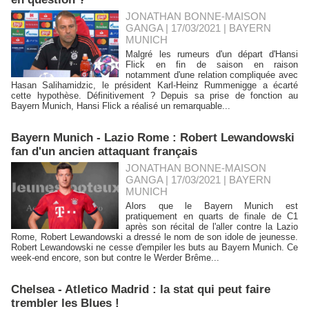
JONATHAN BONNE-MAISON
GANGA | 17/03/2021
|
BAYERN
MUNICH
Malgré les rumeurs d'un départ d'Hansi
Flick en fin de saison en raison
notamment d'une relation compliquée avec
Hasan Salihamidzic, le président Karl-Heinz Rummenigge a écarté
cette hypothèse. Définitivement ? Depuis sa prise de fonction au
Bayern Munich, Hansi Flick a réalisé un remarquable...
Bayern Munich - Lazio Rome : Robert Lewandowski
fan d'un ancien attaquant français
JONATHAN BONNE-MAISON
GANGA | 17/03/2021
|
BAYERN
MUNICH
Alors que le Bayern Munich est
pratiquement en quarts de finale de C1
après son récital de l'aller contre la Lazio
Rome, Robert Lewandowski a dressé le nom de son idole de jeunesse.
Robert Lewandowski ne cesse d'empiler les buts au Bayern Munich. Ce
week-end encore, son but contre le Werder Brême...
Chelsea - Atletico Madrid : la stat qui peut faire
trembler les Blues !