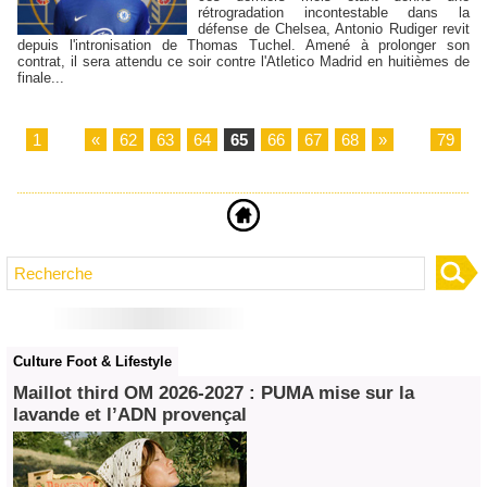
rétrogradation incontestable dans la
défense de Chelsea, Antonio Rudiger revit
depuis l'intronisation de Thomas Tuchel. Amené à prolonger son
contrat, il sera attendu ce soir contre l'Atletico Madrid en huitièmes de
finale...
1
...
«
62
63
64
65
66
67
68
»
...
79
Culture Foot & Lifestyle
Maillot third OM 2026‑2027 : PUMA mise sur la
lavande et l’ADN provençal