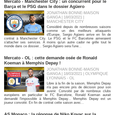
Mercato - Manchester City : un concurrent pour le
Barça et le PSG dans le dossier Agüero
JONATHAN BONNE-MAISON
GANGA | 18/03/2021
|
MANCHESTER CITY
Considéré depuis de nombreuses saisons
comme un des meilleurs attaquants
d'Europe, Sergio Agüero arrive en fin de
contrat à Manchester City. Le PSG et le FC Barcelone aimeraient
s'attacher ses services. A moins qu'un autre cador ne grille tout le
monde dans ce dossier... Sergio Agüero sera l'une...
Mercato - OL : cette demande osée de Ronald
Koeman à Memphis Depay !
JONATHAN BONNE-MAISON
GANGA | 18/03/2021
|
OLYMPIQUE
LYONNAIS - OL
Libre à la fin de la saison, Memphis Depay
n'a pas encore pris de décision pour son
avenir. Convoité par de nombreux clubs
européens en particulier le FC Barcelone, Ronald Koeman aurait
demandé l'impossible à Memphis Depay... Memphis Depay est un
joueur convoité. En fin de contrat cette saison avec...
AS Monaco : la réponse de Niko Kovac sur la