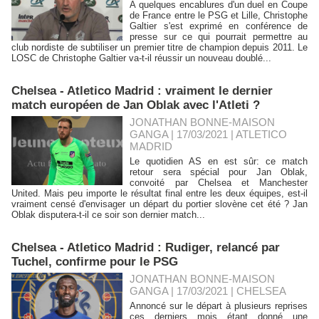
A quelques encablures d'un duel en Coupe
de France entre le PSG et Lille, Christophe
Galtier s'est exprimé en conférence de
presse sur ce qui pourrait permettre au
club nordiste de subtiliser un premier titre de champion depuis 2011. Le
LOSC de Christophe Galtier va-t-il réussir un nouveau doublé...
Chelsea - Atletico Madrid : vraiment le dernier
match européen de Jan Oblak avec l'Atleti ?
JONATHAN BONNE-MAISON
GANGA | 17/03/2021
|
ATLETICO
MADRID
Le quotidien AS en est sûr: ce match
retour sera spécial pour Jan Oblak,
convoité par Chelsea et Manchester
United. Mais peu importe le résultat final entre les deux équipes, est-il
vraiment censé d'envisager un départ du portier slovène cet été ? Jan
Oblak disputera-t-il ce soir son dernier match...
Chelsea - Atletico Madrid : Rudiger, relancé par
Tuchel, confirme pour le PSG
JONATHAN BONNE-MAISON
GANGA | 17/03/2021
|
CHELSEA
Annoncé sur le départ à plusieurs reprises
ces derniers mois étant donné une