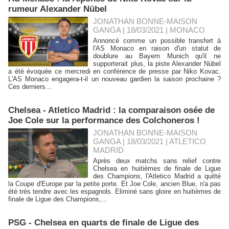
rumeur Alexander Nübel
JONATHAN BONNE-MAISON
GANGA | 18/03/2021
|
MONACO
Annoncé comme un possible transfert à
l'AS Monaco en raison d'un statut de
doublure au Bayern Munich qu'il ne
supporterait plus, la piste Alexander Nübel
a été évoquée ce mercredi en conférence de presse par Niko Kovac.
L'AS Monaco engagera-t-il un nouveau gardien la saison prochaine ?
Ces derniers...
Chelsea - Atletico Madrid : la comparaison osée de
Joe Cole sur la performance des Colchoneros !
JONATHAN BONNE-MAISON
GANGA | 18/03/2021
|
ATLETICO
MADRID
Après deux matchs sans relief contre
Chelsea en huitièmes de finale de Ligue
des Champions, l'Atletico Madrid a quitté
la Coupe d'Europe par la petite porte. Et Joe Cole, ancien Blue, n'a pas
été très tendre avec les espagnols. Eliminé sans gloire en huitièmes de
finale de Ligue des Champions,...
PSG - Chelsea en quarts de finale de Ligue des