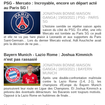
PSG - Mercato : Incroyable, encore un départ acté
au Paris SG !
JONATHAN BONNE-MAISON
GANGA | 19/03/2021
|
PSG - PARIS
SG
L'histoire semble se répéter saison après
saison du côté du PSG. En effet, une info
Mercato est tombée au Paris SG ce jeudi
et elle ne va pas faire plaisir à Leonardo et aux supporters du Paris
Saint-Germain... Lors du dernier Mercato estival, Adil Aouchiche avait
pris la décision de ne pas...
Bayern Munich - Lazio Rome : Joshua Kimmich
n'est pas rassasié
JONATHAN BONNE-MAISON
GANGA | 18/03/2021
|
BAYERN
MUNICH
Après une double-confrontation maîtrisée
contre la Lazio Rome (1-4, 2-1), les
champions d'Europe du Bayern Munich
poursuivent leur route en Ligue des Champions. Et Joshua Kimmich a
prévenu des éventuels détracteurs: les Bavarois sont toujours motivés.
Opposé à la Lazio Rome en huitièmes de finale...