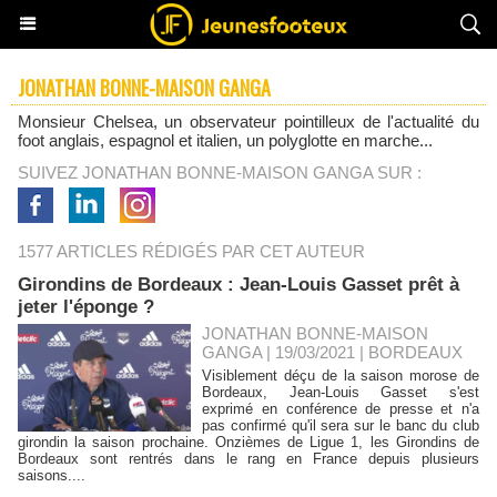
JONATHAN BONNE-MAISON GANGA
Monsieur Chelsea, un observateur pointilleux de l'actualité du
foot anglais, espagnol et italien, un polyglotte en marche...
SUIVEZ JONATHAN BONNE-MAISON GANGA SUR :
1577 ARTICLES RÉDIGÉS PAR CET AUTEUR
Girondins de Bordeaux : Jean-Louis Gasset prêt à
jeter l'éponge ?
JONATHAN BONNE-MAISON
GANGA | 19/03/2021
|
BORDEAUX
Visiblement déçu de la saison morose de
Bordeaux, Jean-Louis Gasset s'est
exprimé en conférence de presse et n'a
pas confirmé qu'il sera sur le banc du club
girondin la saison prochaine. Onzièmes de Ligue 1, les Girondins de
Bordeaux sont rentrés dans le rang en France depuis plusieurs
saisons....