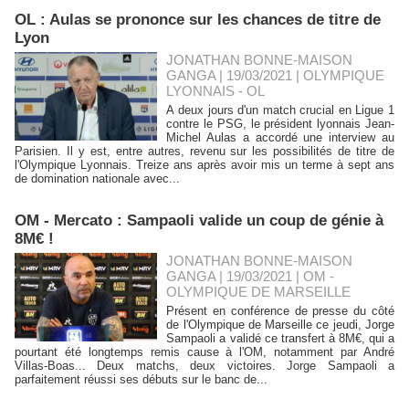
OL : Aulas se prononce sur les chances de titre de
Lyon
JONATHAN BONNE-MAISON
GANGA | 19/03/2021
|
OLYMPIQUE
LYONNAIS - OL
A deux jours d'un match crucial en Ligue 1
contre le PSG, le président lyonnais Jean-
Michel Aulas a accordé une interview au
Parisien. Il y est, entre autres, revenu sur les possibilités de titre de
l'Olympique Lyonnais. Treize ans après avoir mis un terme à sept ans
de domination nationale avec...
OM - Mercato : Sampaoli valide un coup de génie à
8M€ !
JONATHAN BONNE-MAISON
GANGA | 19/03/2021
|
OM -
OLYMPIQUE DE MARSEILLE
Présent en conférence de presse du côté
de l'Olympique de Marseille ce jeudi, Jorge
Sampaoli a validé ce transfert à 8M€, qui a
pourtant été longtemps remis cause à l'OM, notamment par André
Villas-Boas... Deux matchs, deux victoires. Jorge Sampaoli a
parfaitement réussi ses débuts sur le banc de...