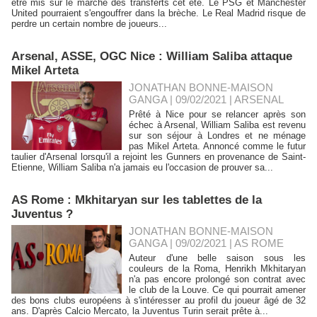
être mis sur le marché des transferts cet été. Le PSG et Manchester
United pourraient s'engouffrer dans la brèche. Le Real Madrid risque de
perdre un certain nombre de joueurs...
Arsenal, ASSE, OGC Nice : William Saliba attaque
Mikel Arteta
JONATHAN BONNE-MAISON
GANGA | 09/02/2021
|
ARSENAL
Prêté à Nice pour se relancer après son
échec à Arsenal, William Saliba est revenu
sur son séjour à Londres et ne ménage
pas Mikel Arteta. Annoncé comme le futur
taulier d'Arsenal lorsqu'il a rejoint les Gunners en provenance de Saint-
Etienne, William Saliba n'a jamais eu l'occasion de prouver sa...
AS Rome : Mkhitaryan sur les tablettes de la
Juventus ?
JONATHAN BONNE-MAISON
GANGA | 09/02/2021
|
AS ROME
Auteur d'une belle saison sous les
couleurs de la Roma, Henrikh Mkhitaryan
n'a pas encore prolongé son contrat avec
le club de la Louve. Ce qui pourrait amener
des bons clubs européens à s'intéresser au profil du joueur âgé de 32
ans. D'après Calcio Mercato, la Juventus Turin serait prête à...