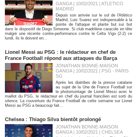
GANGA | 10/02/2021
|
ATLETICO
MADRID
Depuis son arrivée sur le sol de l'Atlético
Madrid, Luis Suarez est indispensable à la
pointe de l'attaque et plante but sur but
dans le dispositif de Diego Simeone. Si club madrilène caracole en tête
malgré une récente contre-performance contre le Celta Vigo (2-2) ce
lundi, ils le doivent en...
Lionel Messi au PSG : le rédacteur en chef de
France Football répond aux attaques du Barça
JONATHAN BONNE-MAISON
GANGA | 10/02/2021
|
PSG - PARIS
SG
Après les diatribes de la presse catalane
au sujet de la Une de France Football sur
le photomontage de Lionel Messi avec le
maillot du PSG, le rédacteur en chef du journal francilien est sorti du
silence. La couverture du France Football de cette semaine sur Lionel
Messi au PSG a beaucoup fait...
Chelsea : Thiago Silva bientôt prolongé
JONATHAN BONNE-MAISON
GANGA | 10/02/2021
|
CHELSEA