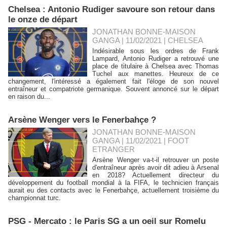
Chelsea : Antonio Rudiger savoure son retour dans
le onze de départ
JONATHAN BONNE-MAISON
GANGA | 11/02/2021
|
CHELSEA
Indésirable sous les ordres de Frank
Lampard, Antonio Rudiger a retrouvé une
place de titulaire à Chelsea avec Thomas
Tuchel aux manettes. Heureux de ce
changement, l'intéressé a également fait l'éloge de son nouvel
entraîneur et compatriote germanique. Souvent annoncé sur le départ
en raison du...
Arsène Wenger vers le Fenerbahçe ?
JONATHAN BONNE-MAISON
GANGA | 11/02/2021
|
FOOT
ETRANGER
Arsène Wenger va-t-il retrouver un poste
d'entraîneur après avoir dit adieu à Arsenal
en 2018? Actuellement directeur du
développement du football mondial à la FIFA, le technicien français
aurait eu des contacts avec le Fenerbahçe, actuellement troisième du
championnat turc.
PSG - Mercato : le Paris SG a un oeil sur Romelu