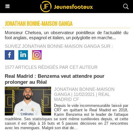
JONATHAN BONNE-MAISON GANGA
Monsieur Chelsea, un observateur pointilleux de l'actualité du
foot anglais, espagnol et italien, un polyglotte en marche...
SUIVEZ JONATHAN BONNE-MAISON GANGA SUR :
1577 ARTICLES RÉDIGÉS PAR CET AUTEUR
Real Madrid : Benzema veut attendre pour
prolonger au Réal
JONATHAN BONNE-MAISON
GANGA | 11/02/2021
|
REAL
MADRID CF
Depuis le vide incommensurable laissé par
CR7 en quittant le Real Madrid en 2018,
Karim Benzema est le leader de l'attaque
madrilène. Ses statistiques se sont même surélevées depuis, et cette
saison il est déjà à 16 buts et 5 passes décisives en 27 rencontres
avec les merengues. Malgré son état de...