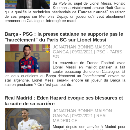
du PSG au sujet de Lionel Messi, Ronald
Koeman a visiblement amusé Rudi Garcia
qui a qualifié le technicien néerlandais de l'"arroseur arrosé" en raison
de ses propos sur Memphis Depay, un joueur qu'il veut absolument
emmener en Catalogne. Interrogé ce mardi...
Barça - PSG : la presse catalane ne supporte pas le
"harcèlement" du Paris SG sur Lionel Messi
JONATHAN BONNE-MAISON
GANGA | 09/02/2021
|
PSG - PARIS
SG
La couverture de France Football avec
Lionel Messi en maillot parisien a fait
couler beaucoup d'encre en Catalogne. Et
les deux quotidiens du Barça dénoncent un "harcèlement" envers sa
star argentine. Lionel Messi sera-t-il encore un joueur du Barça la
saison prochaine ? Ce n'est pas tout du...
Real Madrid : Eden Hazard évoque ses blessures et
la suite de sa carrière
JONATHAN BONNE-MAISON
GANGA | 09/02/2021
|
REAL
MADRID CF
Moqué depuis son arrivée à Madrid pour