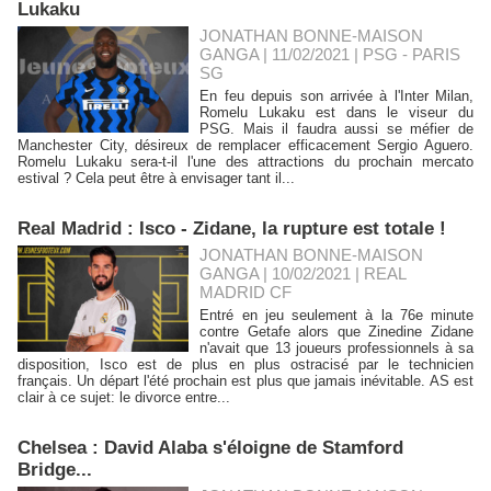
Lukaku
JONATHAN BONNE-MAISON
GANGA | 11/02/2021
|
PSG - PARIS
SG
En feu depuis son arrivée à l'Inter Milan,
Romelu Lukaku est dans le viseur du
PSG. Mais il faudra aussi se méfier de
Manchester City, désireux de remplacer efficacement Sergio Aguero.
Romelu Lukaku sera-t-il l'une des attractions du prochain mercato
estival ? Cela peut être à envisager tant il...
Real Madrid : Isco - Zidane, la rupture est totale !
JONATHAN BONNE-MAISON
GANGA | 10/02/2021
|
REAL
MADRID CF
Entré en jeu seulement à la 76e minute
contre Getafe alors que Zinedine Zidane
n'avait que 13 joueurs professionnels à sa
disposition, Isco est de plus en plus ostracisé par le technicien
français. Un départ l'été prochain est plus que jamais inévitable. AS est
clair à ce sujet: le divorce entre...
Chelsea : David Alaba s'éloigne de Stamford
Bridge...