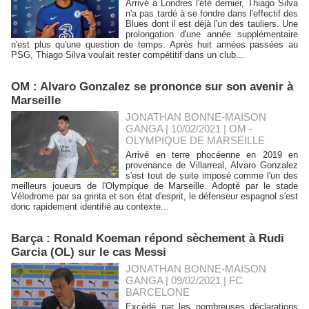
Arrivé à Londres l'été dernier, Thiago Silva
n'a pas tardé à se fondre dans l'effectif des
Blues dont il est déjà l'un des tauliers. Une
prolongation d'une année supplémentaire
n'est plus qu'une question de temps. Après huit années passées au
PSG, Thiago Silva voulait rester compétitif dans un club...
OM : Alvaro Gonzalez se prononce sur son avenir à
Marseille
JONATHAN BONNE-MAISON
GANGA | 10/02/2021
|
OM -
OLYMPIQUE DE MARSEILLE
Arrivé en terre phocéenne en 2019 en
provenance de Villarreal, Alvaro Gonzalez
s'est tout de suite imposé comme l'un des
meilleurs joueurs de l'Olympique de Marseille. Adopté par le stade
Vélodrome par sa grinta et son état d'esprit, le défenseur espagnol s'est
donc rapidement identifié au contexte...
Barça : Ronald Koeman répond sèchement à Rudi
Garcia (OL) sur le cas Messi
JONATHAN BONNE-MAISON
GANGA | 09/02/2021
|
FC
BARCELONE
Excédé par les nombreuses déclarations