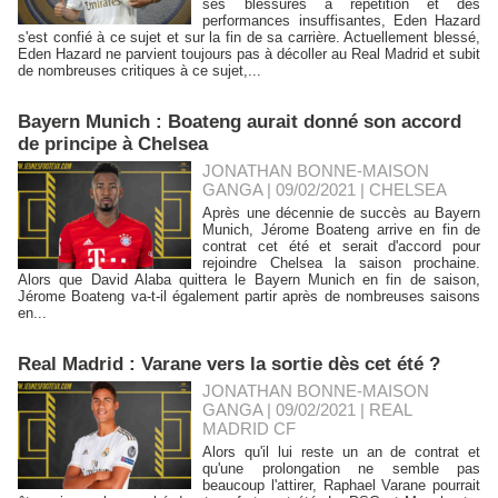
ses blessures à répétition et des
performances insuffisantes, Eden Hazard
s'est confié à ce sujet et sur la fin de sa carrière. Actuellement blessé,
Eden Hazard ne parvient toujours pas à décoller au Real Madrid et subit
de nombreuses critiques à ce sujet,...
Bayern Munich : Boateng aurait donné son accord
de principe à Chelsea
JONATHAN BONNE-MAISON
GANGA | 09/02/2021
|
CHELSEA
Après une décennie de succès au Bayern
Munich, Jérome Boateng arrive en fin de
contrat cet été et serait d'accord pour
rejoindre Chelsea la saison prochaine.
Alors que David Alaba quittera le Bayern Munich en fin de saison,
Jérome Boateng va-t-il également partir après de nombreuses saisons
en...
Real Madrid : Varane vers la sortie dès cet été ?
JONATHAN BONNE-MAISON
GANGA | 09/02/2021
|
REAL
MADRID CF
Alors qu'il lui reste un an de contrat et
qu'une prolongation ne semble pas
beaucoup l'attirer, Raphael Varane pourrait