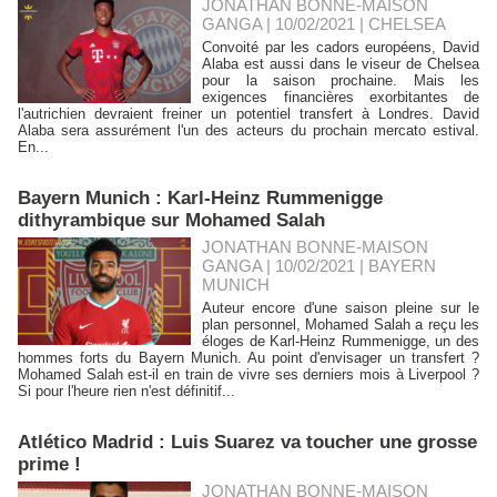
JONATHAN BONNE-MAISON
GANGA | 10/02/2021
|
CHELSEA
Convoité par les cadors européens, David
Alaba est aussi dans le viseur de Chelsea
pour la saison prochaine. Mais les
exigences financières exorbitantes de
l'autrichien devraient freiner un potentiel transfert à Londres. David
Alaba sera assurément l'un des acteurs du prochain mercato estival.
En...
Bayern Munich : Karl-Heinz Rummenigge
dithyrambique sur Mohamed Salah
JONATHAN BONNE-MAISON
GANGA | 10/02/2021
|
BAYERN
MUNICH
Auteur encore d'une saison pleine sur le
plan personnel, Mohamed Salah a reçu les
éloges de Karl-Heinz Rummenigge, un des
hommes forts du Bayern Munich. Au point d'envisager un transfert ?
Mohamed Salah est-il en train de vivre ses derniers mois à Liverpool ?
Si pour l'heure rien n'est définitif...
Atlético Madrid : Luis Suarez va toucher une grosse
prime !
JONATHAN BONNE-MAISON