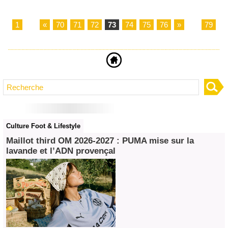
1
...
«
70
71
72
73
74
75
76
»
...
79
Culture Foot & Lifestyle
Maillot third OM 2026‑2027 : PUMA mise sur la
lavande et l’ADN provençal